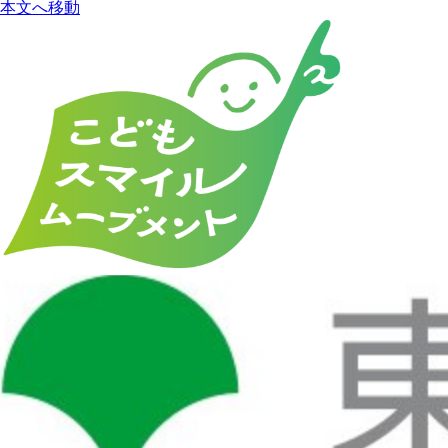
本文へ移動