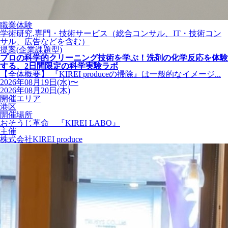
職業体験
学術研究,専門・技術サービス（総合コンサル、IT・技術コン
サル、広告などを含む）
提案(企業課題型)
プロの科学的クリーニング技術を学ぶ！洗剤の化学反応を体験
する、2日間限定の科学実験ラボ
【全体概要】 『KIREI produceの掃除』は一般的なイメージ...
2026年08月19日(水)〜
2026年08月20日(木)
開催エリア
港区
開催場所
おそうじ革命 『KIREI LABO』
主催
株式会社KIREI produce