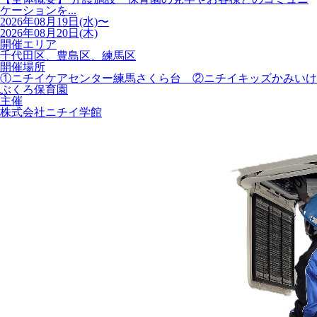
ケーションを...
2026年08月19日(水)〜
2026年08月20日(木)
開催エリア
千代田区、豊島区、練馬区
開催場所
①ニチイケアセンター練馬さくら台 ②ニチイキッズかみいけ
ぶくろ保育園
主催
株式会社ニチイ学館