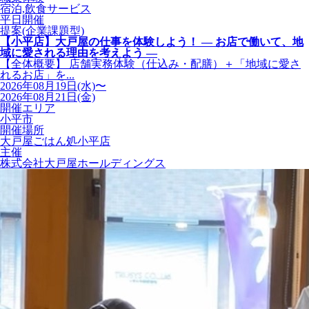
宿泊,飲食サービス
平日開催
提案(企業課題型)
【小平店】大戸屋の仕事を体験しよう！ ― お店で働いて、地
域に愛される理由を考えよう ―
【全体概要】 店舗実務体験（仕込み・配膳）＋「地域に愛さ
れるお店」を...
2026年08月19日(水)〜
2026年08月21日(金)
開催エリア
小平市
開催場所
大戸屋ごはん処小平店
主催
株式会社大戸屋ホールディングス