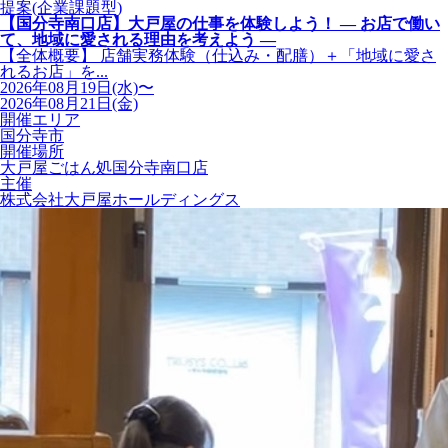
提案(企業課題型)
【国分寺南口店】大戸屋の仕事を体験しよう！ ― お店で働い
て、地域に愛される理由を考えよう ―
【全体概要】 店舗実務体験（仕込み・配膳）＋「地域に愛さ
れるお店」を...
2026年08月19日(水)〜
2026年08月21日(金)
開催エリア
国分寺市
開催場所
大戸屋ごはん処国分寺南口店
主催
株式会社大戸屋ホールディングス