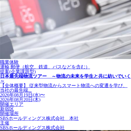
職業体験
運輸,郵便（航空、鉄道、バスなどを含む）
提案(企業課題型)
日本最先端物流ツアー ～物流の未来を学生と共に紡いでいく
～
【全体概要】 従来型物流からスマート物流への変遷を学び、
当社の最先端...
2026年08月19日(水)〜
2026年08月20日(木)
開催エリア
新宿区
開催場所
SBSホールディングス株式会社 本社
主催
SBSホールディングス株式会社