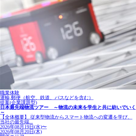
職業体験
運輸,郵便（航空、鉄道、バスなどを含む）
提案(企業課題型)
日本最先端物流ツアー ～物流の未来を学生と共に紡いでいく
～
【全体概要】 従来型物流からスマート物流への変遷を学び、
当社の最先端...
2026年08月19日(水)〜
2026年08月20日(木)