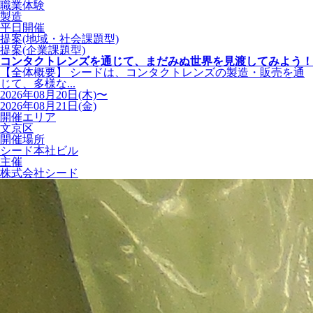
職業体験
製造
平日開催
提案(地域・社会課題型)
提案(企業課題型)
コンタクトレンズを通じて、まだみぬ世界を見渡してみよう！
【全体概要】 シードは、コンタクトレンズの製造・販売を通
じて、多様な...
2026年08月20日(木)〜
2026年08月21日(金)
開催エリア
文京区
開催場所
シード本社ビル
主催
株式会社シード