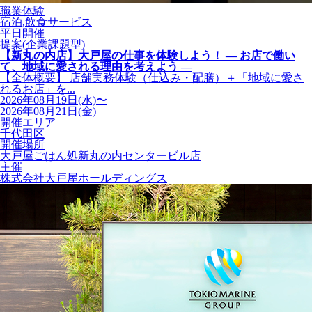
職業体験
宿泊,飲食サービス
平日開催
提案(企業課題型)
【新丸の内店】大戸屋の仕事を体験しよう！ ― お店で働い
て、地域に愛される理由を考えよう ―
【全体概要】 店舗実務体験（仕込み・配膳）＋「地域に愛さ
れるお店」を...
2026年08月19日(水)〜
2026年08月21日(金)
開催エリア
千代田区
開催場所
大戸屋ごはん処新丸の内センタービル店
主催
株式会社大戸屋ホールディングス