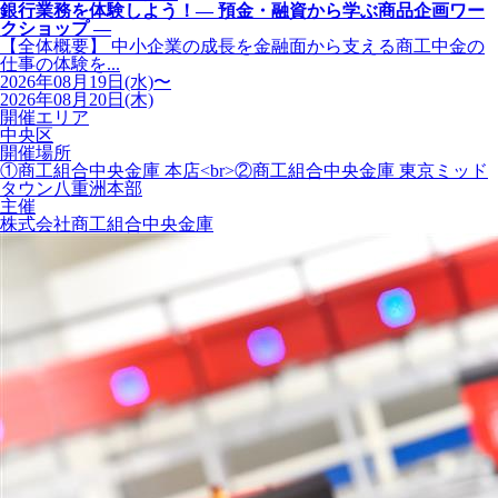
銀行業務を体験しよう！― 預金・融資から学ぶ商品企画ワー
クショップ ―
【全体概要】 中小企業の成長を金融面から支える商工中金の
仕事の体験を...
2026年08月19日(水)〜
2026年08月20日(木)
開催エリア
中央区
開催場所
①商工組合中央金庫 本店<br>②商工組合中央金庫 東京ミッド
タウン八重洲本部
主催
株式会社商工組合中央金庫