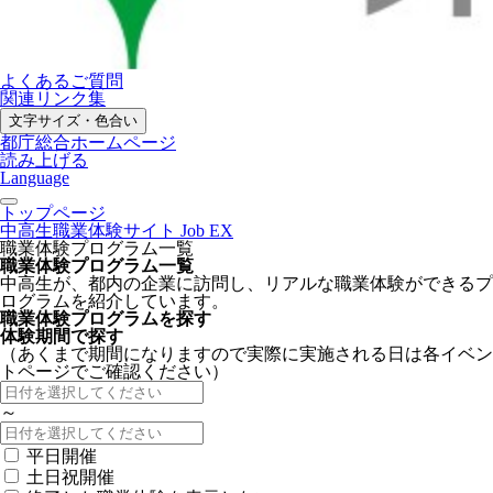
よくあるご質問
関連リンク集
文字サイズ・色合い
都庁総合ホームページ
読み上げる
Language
トップページ
中高生職業体験サイト Job EX
職業体験プログラム一覧
職業体験プログラム一覧
中高生が、都内の企業に訪問し、リアルな職業体験ができるプ
ログラムを紹介しています。
職業体験プログラムを探す
体験期間で探す
（あくまで期間になりますので実際に実施される日は各イベン
トページでご確認ください）
～
平日開催
土日祝開催