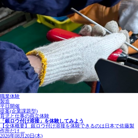
職業体験
製造
平日開催
提案(企業課題型)
育児と仕事の両立体験
「銀ロウ付け溶接」を体験してみよう
【全体概要】 銀ロウ付け溶接を体験できるのは日本で佐藤製
作所だけ ...
2026年08月20日(木)