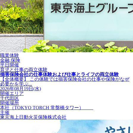
職業体験
金融,保険
平日開催
育児と仕事の両立体験
損害保険会社の仕事体験および仕事とライフの両立体験
【全体概要】 この体験では損害保険会社の仕事や保険がなぜ
必要かを学ぶ...
2026年08月19日(水)
開催エリア
千代田区
開催場所
本社（TOKYO TORCH 常盤橋タワー）
主催
東京海上日動火災保険株式会社