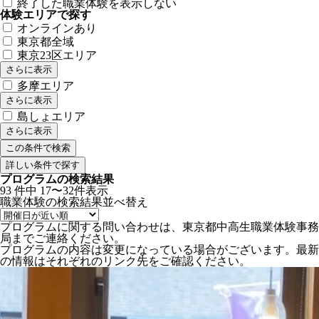
終了した職業体験を表示しない
体験エリアで探す
オンラインあり
東京都全域
東京23区エリア
さらに表示
多摩エリア
さらに表示
島しょエリア
さらに表示
詳しい条件で探す
プログラムの検索結果
93
件中
17〜32件表示
職業体験の検索結果
並べ替え
プログラムに関する問い合わせは、東京都中高生職業体験事務
局までご連絡ください。
プログラムの内容は変更になっている場合がございます。最新
の情報はそれぞれのリンク先をご確認ください。