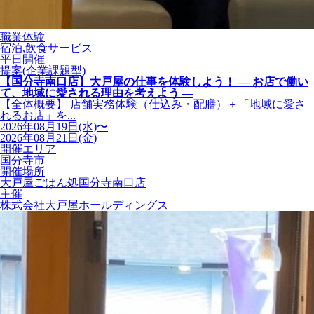
職業体験
宿泊,飲食サービス
平日開催
提案(企業課題型)
【国分寺南口店】大戸屋の仕事を体験しよう！ ― お店で働い
て、地域に愛される理由を考えよう ―
【全体概要】 店舗実務体験（仕込み・配膳）＋「地域に愛さ
れるお店」を...
2026年08月19日(水)〜
2026年08月21日(金)
開催エリア
国分寺市
開催場所
大戸屋ごはん処国分寺南口店
主催
株式会社大戸屋ホールディングス