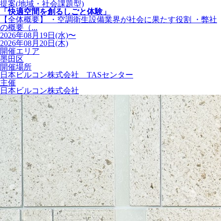
提案(地域・社会課題型)
「快適空間を創るしごと体験」
【全体概要】 ・空調衛生設備業界が社会に果たす役割 ・弊社
の概要（...
2026年08月19日(水)〜
2026年08月20日(木)
開催エリア
墨田区
開催場所
日本ビルコン株式会社 TASセンター
主催
日本ビルコン株式会社