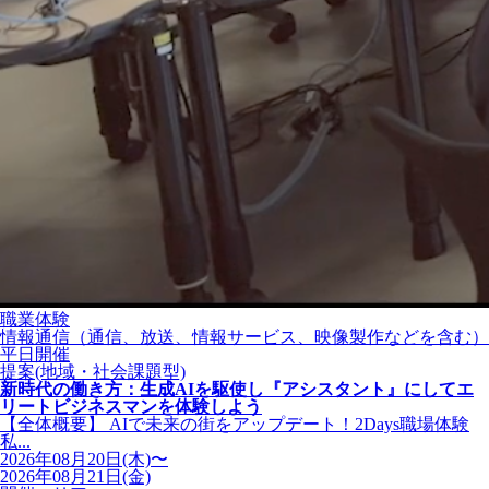
職業体験
情報通信（通信、放送、情報サービス、映像製作などを含む）
平日開催
提案(地域・社会課題型)
新時代の働き方：生成AIを駆使し『アシスタント』にしてエ
リートビジネスマンを体験しよう
【全体概要】 AIで未来の街をアップデート！2Days職場体験
私...
2026年08月20日(木)〜
2026年08月21日(金)