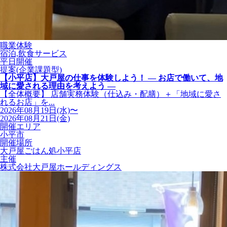
職業体験
宿泊,飲食サービス
平日開催
提案(企業課題型)
【小平店】大戸屋の仕事を体験しよう！ ― お店で働いて、地
域に愛される理由を考えよう ―
【全体概要】 店舗実務体験（仕込み・配膳）＋「地域に愛さ
れるお店」を...
2026年08月19日(水)〜
2026年08月21日(金)
開催エリア
小平市
開催場所
大戸屋ごはん処小平店
主催
株式会社大戸屋ホールディングス