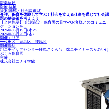
職業体験
医療,福祉
提案(地域・社会課題型)
介護、保育を体験して学ぶ！社会を支える仕事を通じて社会課
題の解決策を考えよう
【全体概要】 介護施設・保育園の見学やお客様とのコミュニ
ケーションを...
2026年08月19日(水)〜
2026年08月20日(木)
開催エリア
千代田区、豊島区、練馬区
開催場所
①ニチイケアセンター練馬さくら台 ②ニチイキッズかみいけ
ぶくろ保育園
主催
株式会社ニチイ学館