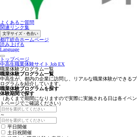
よくあるご質問
関連リンク集
文字サイズ・色合い
都庁総合ホームページ
読み上げる
Language
トップページ
中高生職業体験サイト Job EX
職業体験プログラム一覧
職業体験プログラム一覧
中高生が、都内の企業に訪問し、リアルな職業体験ができるプ
ログラムを紹介しています。
職業体験プログラムを探す
体験期間で探す
（あくまで期間になりますので実際に実施される日は各イベン
トページでご確認ください）
～
平日開催
土日祝開催