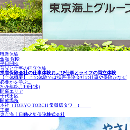
職業体験
金融,保険
平日開催
育児と仕事の両立体験
損害保険会社の仕事体験および仕事とライフの両立体験
【全体概要】 この体験では損害保険会社の仕事や保険がなぜ
必要かを学ぶ...
2026年08月19日(水)
開催エリア
千代田区
開催場所
本社（TOKYO TORCH 常盤橋タワー）
主催
東京海上日動火災保険株式会社