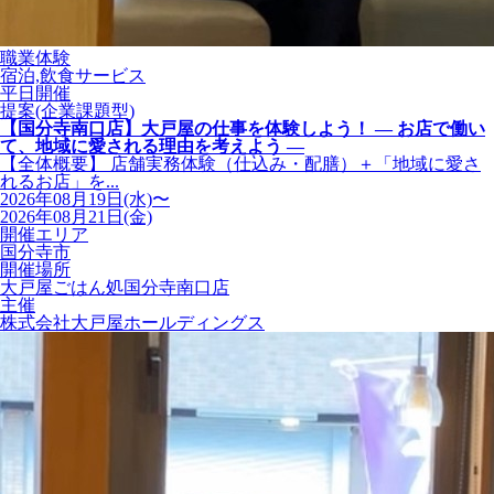
職業体験
宿泊,飲食サービス
平日開催
提案(企業課題型)
【国分寺南口店】大戸屋の仕事を体験しよう！ ― お店で働い
て、地域に愛される理由を考えよう ―
【全体概要】 店舗実務体験（仕込み・配膳）＋「地域に愛さ
れるお店」を...
2026年08月19日(水)〜
2026年08月21日(金)
開催エリア
国分寺市
開催場所
大戸屋ごはん処国分寺南口店
主催
株式会社大戸屋ホールディングス