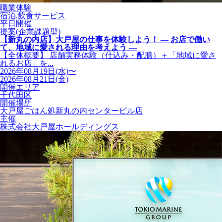
職業体験
宿泊,飲食サービス
平日開催
提案(企業課題型)
【新丸の内店】大戸屋の仕事を体験しよう！ ― お店で働い
て、地域に愛される理由を考えよう ―
【全体概要】 店舗実務体験（仕込み・配膳）＋「地域に愛さ
れるお店」を...
2026年08月19日(水)〜
2026年08月21日(金)
開催エリア
千代田区
開催場所
大戸屋ごはん処新丸の内センタービル店
主催
株式会社大戸屋ホールディングス