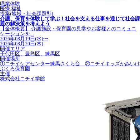
職業体験
医療,福祉
提案(地域・社会課題型)
介護、保育を体験して学ぶ！社会を支える仕事を通じて社会課
題の解決策を考えよう
【全体概要】 介護施設・保育園の見学やお客様とのコミュニ
ケーションを...
2026年08月19日(水)〜
2026年08月20日(木)
開催エリア
千代田区、豊島区、練馬区
開催場所
①ニチイケアセンター練馬さくら台 ②ニチイキッズかみいけ
ぶくろ保育園
主催
株式会社ニチイ学館