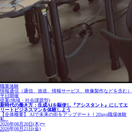
職業体験
情報通信（通信、放送、情報サービス、映像製作などを含む）
平日開催
提案(地域・社会課題型)
新時代の働き方：生成AIを駆使し『アシスタント』にしてエ
リートビジネスマンを体験しよう
【全体概要】 AIで未来の街をアップデート！2Days職場体験
私...
2026年08月20日(木)〜
2026年08月21日(金)