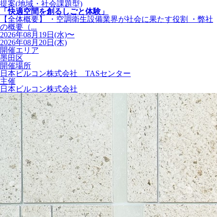
提案(地域・社会課題型)
「快適空間を創るしごと体験」
【全体概要】 ・空調衛生設備業界が社会に果たす役割 ・弊社
の概要（...
2026年08月19日(水)〜
2026年08月20日(木)
開催エリア
墨田区
開催場所
日本ビルコン株式会社 TASセンター
主催
日本ビルコン株式会社