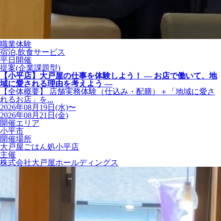
職業体験
宿泊,飲食サービス
平日開催
提案(企業課題型)
【小平店】大戸屋の仕事を体験しよう！ ― お店で働いて、地
域に愛される理由を考えよう ―
【全体概要】 店舗実務体験（仕込み・配膳）＋「地域に愛さ
れるお店」を...
2026年08月19日(水)〜
2026年08月21日(金)
開催エリア
小平市
開催場所
大戸屋ごはん処小平店
主催
株式会社大戸屋ホールディングス