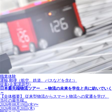
職業体験
運輸,郵便（航空、鉄道、バスなどを含む）
提案(企業課題型)
日本最先端物流ツアー ～物流の未来を学生と共に紡いでいく
～
【全体概要】 従来型物流からスマート物流への変遷を学び、
当社の最先端...
2026年08月19日(水)〜
2026年08月20日(木)