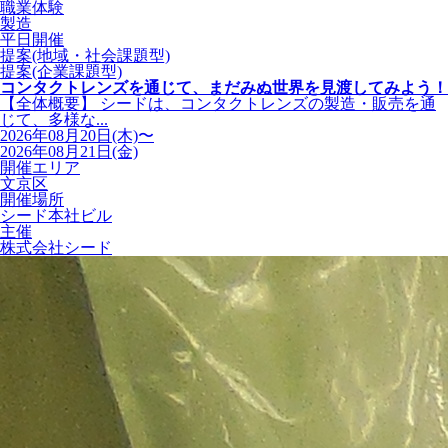
職業体験
製造
平日開催
提案(地域・社会課題型)
提案(企業課題型)
コンタクトレンズを通じて、まだみぬ世界を見渡してみよう！
【全体概要】 シードは、コンタクトレンズの製造・販売を通
じて、多様な...
2026年08月20日(木)〜
2026年08月21日(金)
開催エリア
文京区
開催場所
シード本社ビル
主催
株式会社シード