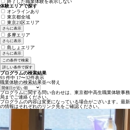
終了した職業体験を表示しない
体験エリアで探す
オンラインあり
東京都全域
東京23区エリア
さらに表示
多摩エリア
さらに表示
島しょエリア
さらに表示
詳しい条件で探す
プログラムの検索結果
93
件中
17〜32件表示
職業体験の検索結果
並べ替え
プログラムに関する問い合わせは、東京都中高生職業体験事務
局までご連絡ください。
プログラムの内容は変更になっている場合がございます。最新
の情報はそれぞれのリンク先をご確認ください。