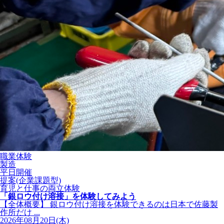
職業体験
製造
平日開催
提案(企業課題型)
育児と仕事の両立体験
「銀ロウ付け溶接」を体験してみよう
【全体概要】 銀ロウ付け溶接を体験できるのは日本で佐藤製
作所だけ ...
2026年08月20日(木)