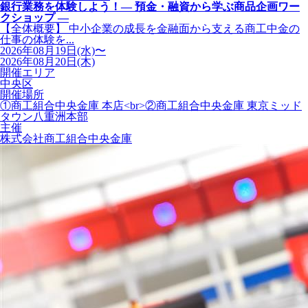
銀行業務を体験しよう！― 預金・融資から学ぶ商品企画ワー
クショップ ―
【全体概要】 中小企業の成長を金融面から支える商工中金の
仕事の体験を...
2026年08月19日(水)〜
2026年08月20日(木)
開催エリア
中央区
開催場所
①商工組合中央金庫 本店<br>②商工組合中央金庫 東京ミッド
タウン八重洲本部
主催
株式会社商工組合中央金庫