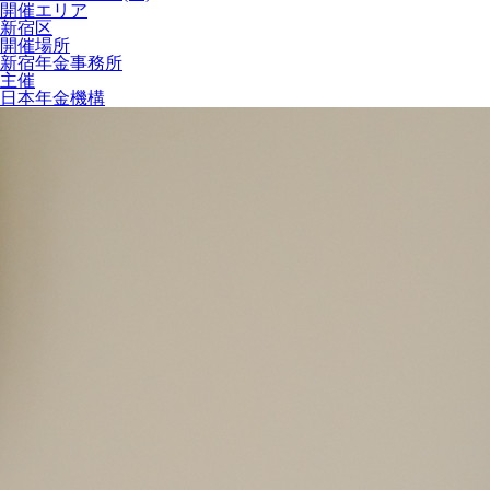
開催エリア
新宿区
開催場所
新宿年金事務所
主催
日本年金機構