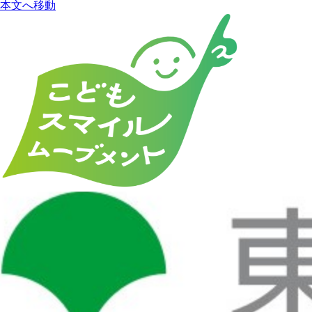
本文へ移動