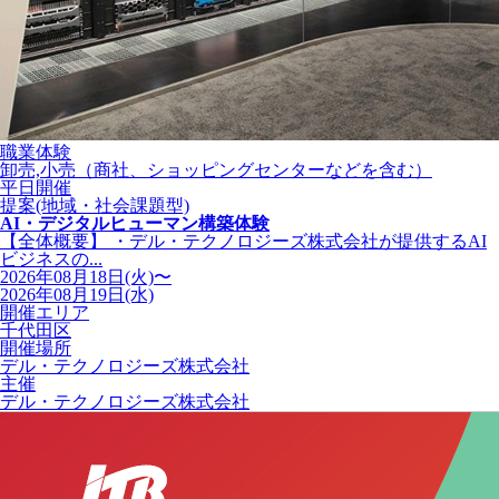
職業体験
卸売,小売（商社、ショッピングセンターなどを含む）
平日開催
提案(地域・社会課題型)
AI・デジタルヒューマン構築体験
【全体概要】 ・デル・テクノロジーズ株式会社が提供するAI
ビジネスの...
2026年08月18日(火)〜
2026年08月19日(水)
開催エリア
千代田区
開催場所
デル・テクノロジーズ株式会社
主催
デル・テクノロジーズ株式会社