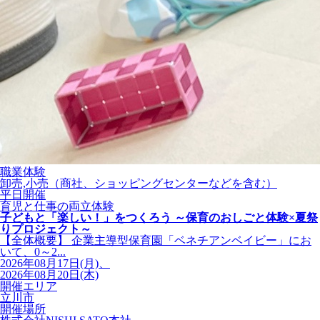
職業体験
卸売,小売（商社、ショッピングセンターなどを含む）
平日開催
育児と仕事の両立体験
子どもと「楽しい！」をつくろう ～保育のおしごと体験×夏祭
りプロジェクト～
【全体概要】 企業主導型保育園「ベネチアンベイビー」にお
いて、0～2...
2026年08月17日(月)、
2026年08月20日(木)
開催エリア
立川市
開催場所