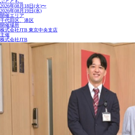
ぶととも...
2026年08月18日(火)〜
2026年08月19日(水)
開催エリア
千代田区、港区
開催場所
株式会社JTB 東京中央支店
主催
株式会社JTB