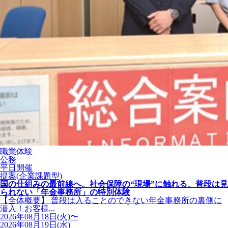
職業体験
公務
平日開催
提案(企業課題型)
国の仕組みの最前線へ。社会保障の“現場”に触れる、普段は見
られない「年金事務所」の特別体験
【全体概要】 普段は入ることのできない年金事務所の裏側に
潜入！お客様...
2026年08月18日(火)〜
2026年08月19日(水)