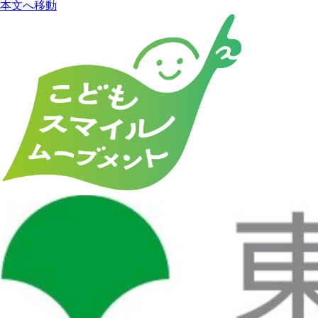
本文へ移動