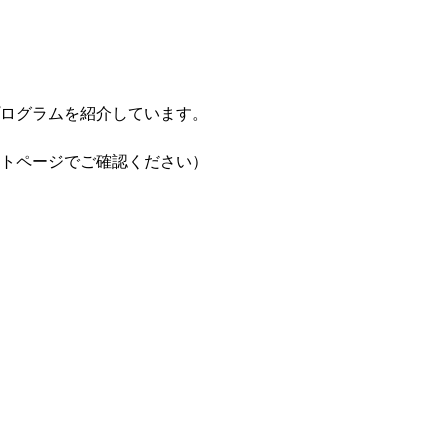
ログラムを紹介しています。
トページでご確認ください）