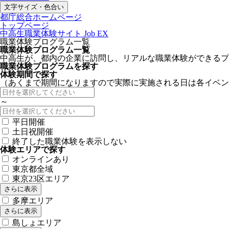
文字サイズ・色合い
都庁総合ホームページ
トップページ
中高生職業体験サイト Job EX
職業体験プログラム一覧
職業体験プログラム一覧
中高生が、都内の企業に訪問し、リアルな職業体験ができるプ
職業体験プログラムを探す
体験期間で探す
（あくまで期間になりますので実際に実施される日は各イベン
～
平日開催
土日祝開催
終了した職業体験を表示しない
体験エリアで探す
オンラインあり
東京都全域
東京23区エリア
さらに表示
多摩エリア
さらに表示
島しょエリア