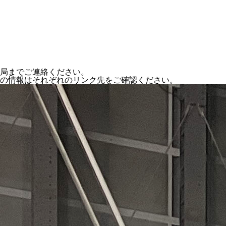
局までご連絡ください。
の情報はそれぞれのリンク先をご確認ください。