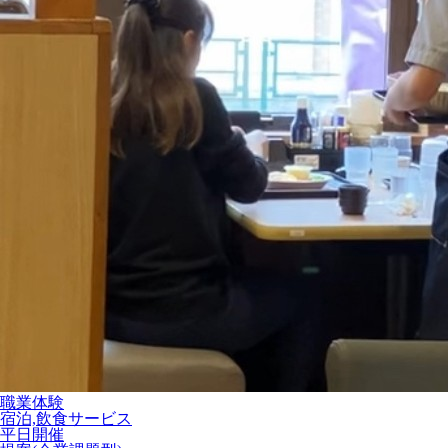
職業体験
宿泊,飲食サービス
平日開催