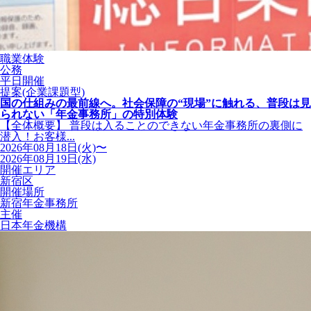
職業体験
公務
平日開催
提案(企業課題型)
国の仕組みの最前線へ。社会保障の“現場”に触れる、普段は見
られない「年金事務所」の特別体験
【全体概要】 普段は入ることのできない年金事務所の裏側に
潜入！お客様...
2026年08月18日(火)〜
2026年08月19日(水)
開催エリア
新宿区
開催場所
新宿年金事務所
主催
日本年金機構