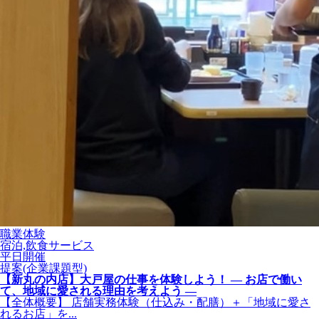
職業体験
宿泊,飲食サービス
平日開催
提案(企業課題型)
【新丸の内店】大戸屋の仕事を体験しよう！ ― お店で働い
て、地域に愛される理由を考えよう ―
【全体概要】 店舗実務体験（仕込み・配膳）＋「地域に愛さ
れるお店」を...