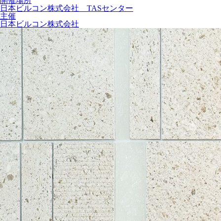
開催場所
日本ビルコン株式会社 TASセンター
主催
日本ビルコン株式会社