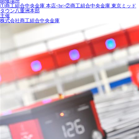
開催場所
①商工組合中央金庫 本店<br>②商工組合中央金庫 東京ミッド
タウン八重洲本部
主催
株式会社商工組合中央金庫