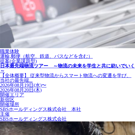
職業体験
運輸,郵便（航空、鉄道、バスなどを含む）
提案(企業課題型)
日本最先端物流ツアー ～物流の未来を学生と共に紡いでいく
～
【全体概要】 従来型物流からスマート物流への変遷を学び、
当社の最先端...
2026年08月19日(水)〜
2026年08月20日(木)
開催エリア
新宿区
開催場所
SBSホールディングス株式会社 本社
主催
SBSホールディングス株式会社