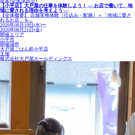
提案(企業課題型)
【小平店】大戸屋の仕事を体験しよう！ ― お店で働いて、地
域に愛される理由を考えよう ―
【全体概要】 店舗実務体験（仕込み・配膳）＋「地域に愛さ
れるお店」を...
2026年08月19日(水)〜
2026年08月21日(金)
開催エリア
小平市
開催場所
大戸屋ごはん処小平店
主催
株式会社大戸屋ホールディングス