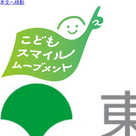
本文へ移動