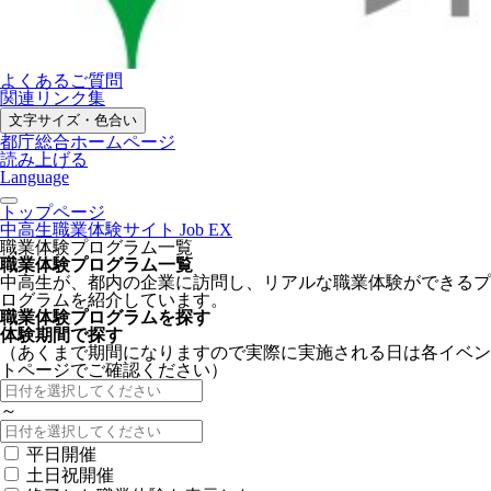
よくあるご質問
関連リンク集
文字サイズ・色合い
都庁総合ホームページ
読み上げる
Language
トップページ
中高生職業体験サイト Job EX
職業体験プログラム一覧
職業体験プログラム一覧
中高生が、都内の企業に訪問し、リアルな職業体験ができるプ
ログラムを紹介しています。
職業体験プログラムを探す
体験期間で探す
（あくまで期間になりますので実際に実施される日は各イベン
トページでご確認ください）
～
平日開催
土日祝開催