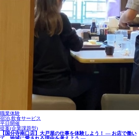
職業体験
宿泊,飲食サービス
平日開催
提案(企業課題型)
【国分寺南口店】大戸屋の仕事を体験しよう！ ― お店で働い
て、地域に愛される理由を考えよう ―