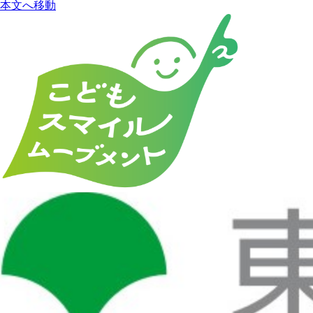
本文へ移動