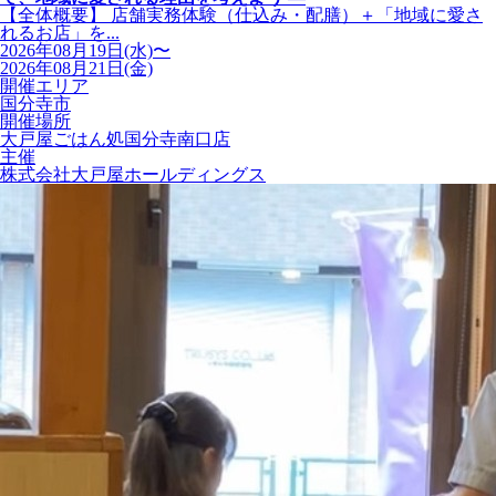
【全体概要】 店舗実務体験（仕込み・配膳）＋「地域に愛さ
れるお店」を...
2026年08月19日(水)〜
2026年08月21日(金)
開催エリア
国分寺市
開催場所
大戸屋ごはん処国分寺南口店
主催
株式会社大戸屋ホールディングス