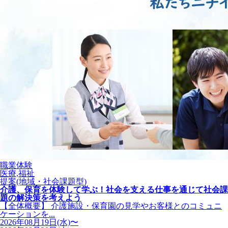
職業体験
医療,福祉
提案(地域・社会課題型)
介護、保育を体験して学ぶ！社会を支える仕事を通じて社会課
題の解決策を考えよう
【全体概要】 介護施設・保育園の見学やお客様とのコミュニ
ケーションを...
2026年08月19日(水)〜