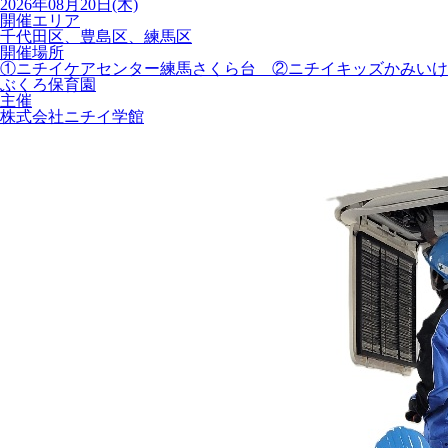
2026年08月20日(木)
開催エリア
千代田区、豊島区、練馬区
開催場所
①ニチイケアセンター練馬さくら台 ②ニチイキッズかみいけ
ぶくろ保育園
主催
株式会社ニチイ学館