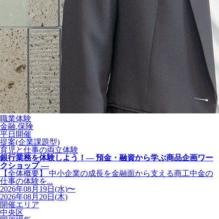
職業体験
金融,保険
平日開催
提案(企業課題型)
育児と仕事の両立体験
銀行業務を体験しよう！― 預金・融資から学ぶ商品企画ワー
クショップ ―
【全体概要】 中小企業の成長を金融面から支える商工中金の
仕事の体験を...
2026年08月19日(水)〜
2026年08月20日(木)
開催エリア
中央区