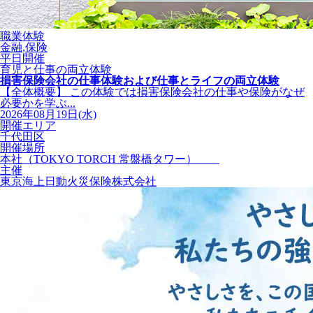
職業体験
金融,保険
平日開催
育児と仕事の両立体験
損害保険会社の仕事体験および仕事とライフの両立体験
【全体概要】 この体験では損害保険会社の仕事や保険がなぜ
必要かを学ぶ...
2026年08月19日(水)
開催エリア
千代田区
開催場所
本社（TOKYO TORCH 常盤橋タワー）
主催
東京海上日動火災保険株式会社