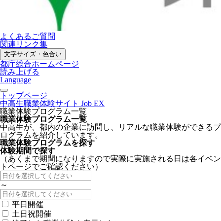
よくあるご質問
関連リンク集
文字サイズ・色合い
都庁総合ホームページ
読み上げる
Language
トップページ
中高生職業体験サイト Job EX
職業体験プログラム一覧
職業体験プログラム一覧
中高生が、都内の企業に訪問し、リアルな職業体験ができるプ
ログラムを紹介しています。
職業体験プログラムを探す
体験期間で探す
（あくまで期間になりますので実際に実施される日は各イベン
トページでご確認ください）
～
平日開催
土日祝開催