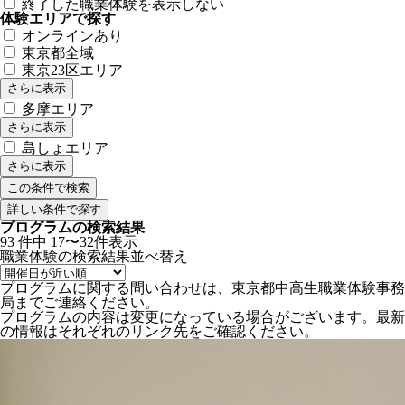
終了した職業体験を表示しない
体験エリアで探す
オンラインあり
東京都全域
東京23区エリア
さらに表示
多摩エリア
さらに表示
島しょエリア
さらに表示
詳しい条件で探す
プログラムの検索結果
93
件中
17〜32件表示
職業体験の検索結果
並べ替え
プログラムに関する問い合わせは、東京都中高生職業体験事務
局までご連絡ください。
プログラムの内容は変更になっている場合がございます。最新
の情報はそれぞれのリンク先をご確認ください。