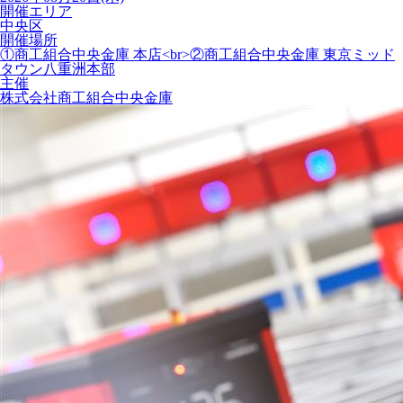
開催エリア
中央区
開催場所
①商工組合中央金庫 本店<br>②商工組合中央金庫 東京ミッド
タウン八重洲本部
主催
株式会社商工組合中央金庫