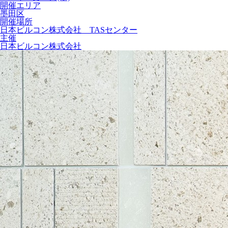
開催エリア
墨田区
開催場所
日本ビルコン株式会社 TASセンター
主催
日本ビルコン株式会社