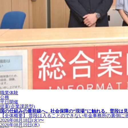
職業体験
公務
平日開催
提案(企業課題型)
国の仕組みの最前線へ。社会保障の“現場”に触れる、普段は
【全体概要】 普段は入ることのできない年金事務所の裏側に潜入
2026年08月18日(火)〜
2026年08月19日(水)