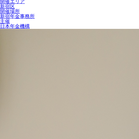
開催エリア
新宿区
開催場所
新宿年金事務所
主催
日本年金機構