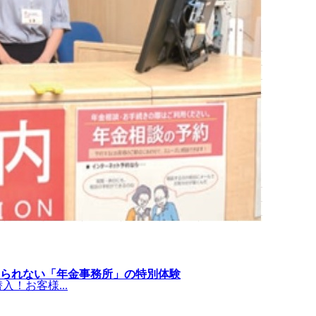
見られない「年金事務所」の特別体験
！お客様...