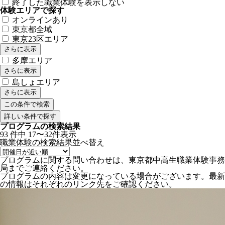
終了した職業体験を表示しない
体験エリアで探す
オンラインあり
東京都全域
東京23区エリア
さらに表示
多摩エリア
さらに表示
島しょエリア
さらに表示
詳しい条件で探す
プログラムの検索結果
93
件中
17〜32件表示
職業体験の検索結果
並べ替え
プログラムに関する問い合わせは、東京都中高生職業体験事務
局までご連絡ください。
プログラムの内容は変更になっている場合がございます。最新
の情報はそれぞれのリンク先をご確認ください。