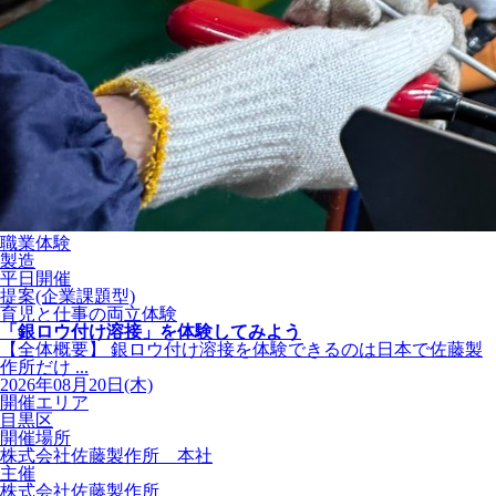
職業体験
製造
平日開催
提案(企業課題型)
育児と仕事の両立体験
「銀ロウ付け溶接」を体験してみよう
【全体概要】 銀ロウ付け溶接を体験できるのは日本で佐藤製
作所だけ ...
2026年08月20日(木)
開催エリア
目黒区
開催場所
株式会社佐藤製作所 本社
主催
株式会社佐藤製作所