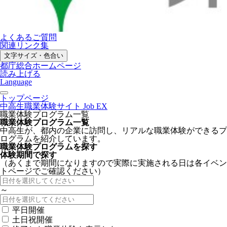
よくあるご質問
関連リンク集
文字サイズ・色合い
都庁総合ホームページ
読み上げる
Language
トップページ
中高生職業体験サイト Job EX
職業体験プログラム一覧
職業体験プログラム一覧
中高生が、都内の企業に訪問し、リアルな職業体験ができるプ
ログラムを紹介しています。
職業体験プログラムを探す
体験期間で探す
（あくまで期間になりますので実際に実施される日は各イベン
トページでご確認ください）
～
平日開催
土日祝開催