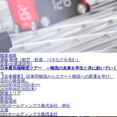
職業体験
運輸,郵便（航空、鉄道、バスなどを含む）
提案(企業課題型)
日本最先端物流ツアー ～物流の未来を学生と共に紡いでいく
～
【全体概要】 従来型物流からスマート物流への変遷を学び、
当社の最先端...
2026年08月19日(水)〜
2026年08月20日(木)
開催エリア
新宿区
開催場所
SBSホールディングス株式会社 本社
主催
SBSホールディングス株式会社