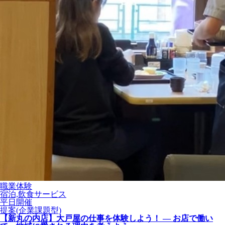
職業体験
宿泊,飲食サービス
平日開催
提案(企業課題型)
【新丸の内店】大戸屋の仕事を体験しよう！ ― お店で働い