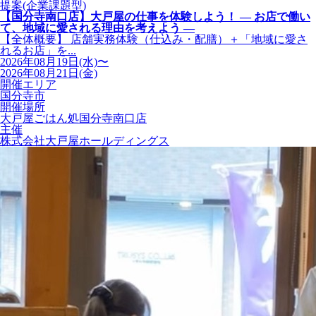
提案(企業課題型)
【国分寺南口店】大戸屋の仕事を体験しよう！ ― お店で働い
て、地域に愛される理由を考えよう ―
【全体概要】 店舗実務体験（仕込み・配膳）＋「地域に愛さ
れるお店」を...
2026年08月19日(水)〜
2026年08月21日(金)
開催エリア
国分寺市
開催場所
大戸屋ごはん処国分寺南口店
主催
株式会社大戸屋ホールディングス