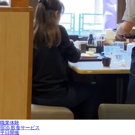
職業体験
宿泊,飲食サービス
平日開催