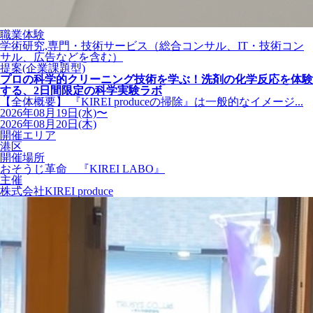
職業体験
学術研究,専門・技術サービス（総合コンサル、IT・技術コン
サル、広告などを含む）
提案(企業課題型)
プロの科学的クリーニング技術を学ぶ！洗剤の化学反応を体験
する、2日間限定の科学実験ラボ
【全体概要】 『KIREI produceの掃除』は一般的なイメージ...
2026年08月19日(水)〜
2026年08月20日(木)
開催エリア
港区
開催場所
おそうじ革命 『KIREI LABO』
主催
株式会社KIREI produce