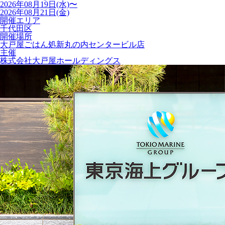
2026年08月19日(水)〜
2026年08月21日(金)
開催エリア
千代田区
開催場所
大戸屋ごはん処新丸の内センタービル店
主催
株式会社大戸屋ホールディングス