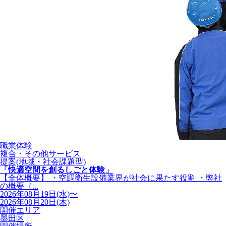
職業体験
複合・その他サービス
提案(地域・社会課題型)
「快適空間を創るしごと体験」
【全体概要】 ・空調衛生設備業界が社会に果たす役割 ・弊社
の概要（...
2026年08月19日(水)〜
2026年08月20日(木)
開催エリア
墨田区