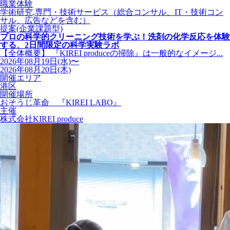
職業体験
学術研究,専門・技術サービス（総合コンサル、IT・技術コン
サル、広告などを含む）
提案(企業課題型)
プロの科学的クリーニング技術を学ぶ！洗剤の化学反応を体験
する、2日間限定の科学実験ラボ
【全体概要】 『KIREI produceの掃除』は一般的なイメージ...
2026年08月19日(水)〜
2026年08月20日(木)
開催エリア
港区
開催場所
おそうじ革命 『KIREI LABO』
主催
株式会社KIREI produce