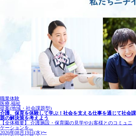
職業体験
医療,福祉
提案(地域・社会課題型)
介護、保育を体験して学ぶ！社会を支える仕事を通じて社会課
題の解決策を考えよう
【全体概要】 介護施設・保育園の見学やお客様とのコミュニ
ケーションを...
2026年08月19日(水)〜