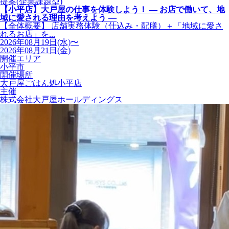
提案(企業課題型)
【小平店】大戸屋の仕事を体験しよう！ ― お店で働いて、地
域に愛される理由を考えよう ―
【全体概要】 店舗実務体験（仕込み・配膳）＋「地域に愛さ
れるお店」を...
2026年08月19日(水)〜
2026年08月21日(金)
開催エリア
小平市
開催場所
大戸屋ごはん処小平店
主催
株式会社大戸屋ホールディングス