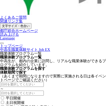
よくあるご質問
関連リンク集
文字サイズ・色合い
都庁総合ホームページ
読み上げる
Language
トップページ
中高生職業体験サイト Job EX
職業体験プログラム一覧
職業体験プログラム一覧
中高生が、都内の企業に訪問し、リアルな職業体験ができるプ
ログラムを紹介しています。
職業体験プログラムを探す
体験期間で探す
（あくまで期間になりますので実際に実施される日は各イベン
トページでご確認ください）
～
平日開催
土日祝開催