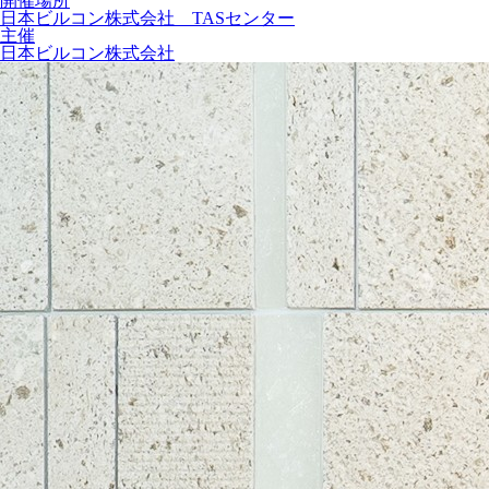
開催場所
日本ビルコン株式会社 TASセンター
主催
日本ビルコン株式会社