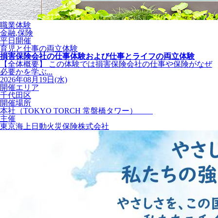
職業体験
金融,保険
平日開催
育児と仕事の両立体験
損害保険会社の仕事体験および仕事とライフの両立体験
【全体概要】 この体験では損害保険会社の仕事や保険がなぜ
必要かを学ぶ...
2026年08月19日(水)
開催エリア
千代田区
開催場所
本社（TOKYO TORCH 常盤橋タワー）
主催
東京海上日動火災保険株式会社