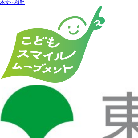
本文へ移動