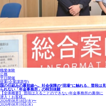
職業体験
公務
平日開催
提案(企業課題型)
国の仕組みの最前線へ。社会保障の“現場”に触れる、普段は見
られない「年金事務所」の特別体験
【全体概要】 普段は入ることのできない年金事務所の裏側に
潜入！お客様...
2026年08月18日(火)〜
2026年08月19日(水)