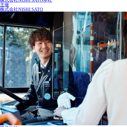
株式会社NISHI SATO本社
主催
株式会社NISHI SATO