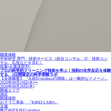
職業体験
学術研究,専門・技術サービス（総合コンサル、IT・技術コン
サル、広告などを含む）
提案(企業課題型)
プロの科学的クリーニング技術を学ぶ！洗剤の化学反応を体験
する、2日間限定の科学実験ラボ
【全体概要】 『KIREI produceの掃除』は一般的なイメージ...
2026年08月19日(水)〜
2026年08月20日(木)
開催エリア
港区
開催場所
おそうじ革命 『KIREI LABO』
主催
株式会社KIREI produce