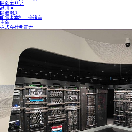
開催エリア
品川区
開催場所
明電舎本社 会議室
主催
株式会社明電舎