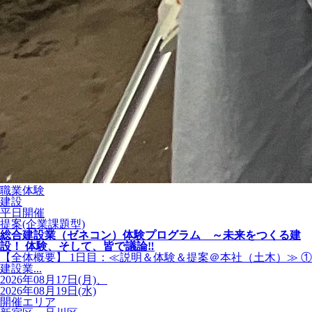
職業体験
建設
平日開催
提案(企業課題型)
総合建設業（ゼネコン）体験プログラム ～未来をつくる建
設！ 体験、そして、皆で議論‼
【全体概要】 1日目：≪説明＆体験＆提案＠本社（土木）≫ ①
建設業...
2026年08月17日(月)、
2026年08月19日(水)
開催エリア