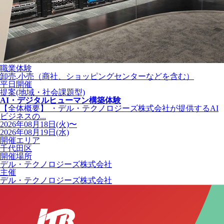
職業体験
卸売,小売（商社、ショッピングセンターなどを含む）
平日開催
提案(地域・社会課題型)
AI・デジタルヒューマン構築体験
【全体概要】 ・デル・テクノロジーズ株式会社が提供するAI
ビジネスの...
2026年08月18日(火)〜
2026年08月19日(水)
開催エリア
千代田区
開催場所
デル・テクノロジーズ株式会社
主催
デル・テクノロジーズ株式会社