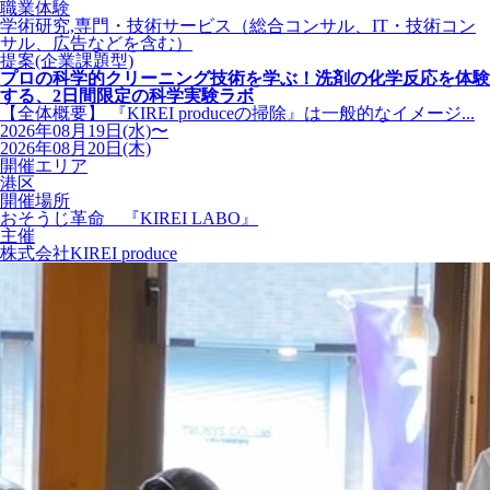
職業体験
学術研究,専門・技術サービス（総合コンサル、IT・技術コン
サル、広告などを含む）
提案(企業課題型)
プロの科学的クリーニング技術を学ぶ！洗剤の化学反応を体験
する、2日間限定の科学実験ラボ
【全体概要】 『KIREI produceの掃除』は一般的なイメージ...
2026年08月19日(水)〜
2026年08月20日(木)
開催エリア
港区
開催場所
おそうじ革命 『KIREI LABO』
主催
株式会社KIREI produce