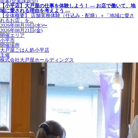
提案(企業課題型)
【小平店】大戸屋の仕事を体験しよう！ ― お店で働いて、地
域に愛される理由を考えよう ―
【全体概要】 店舗実務体験（仕込み・配膳）＋「地域に愛さ
れるお店」を...
2026年08月19日(水)〜
2026年08月21日(金)
開催エリア
小平市
開催場所
大戸屋ごはん処小平店
主催
株式会社大戸屋ホールディングス