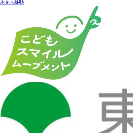
本文へ移動