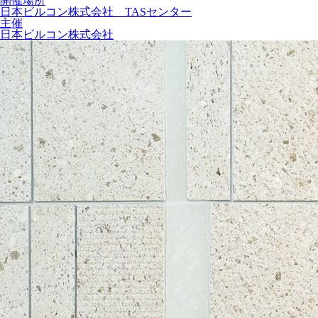
開催場所
日本ビルコン株式会社 TASセンター
主催
日本ビルコン株式会社