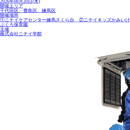
2026年08月20日(木)
開催エリア
千代田区、豊島区、練馬区
開催場所
①ニチイケアセンター練馬さくら台 ②ニチイキッズかみいけ
ぶくろ保育園
主催
株式会社ニチイ学館