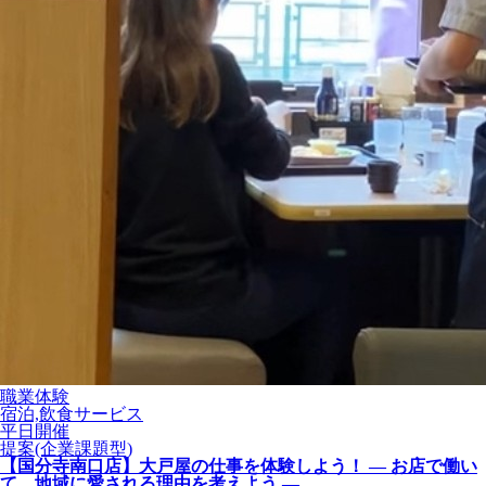
職業体験
宿泊,飲食サービス
平日開催
提案(企業課題型)
【国分寺南口店】大戸屋の仕事を体験しよう！ ― お店で働い
て、地域に愛される理由を考えよう ―