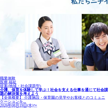
職業体験
医療,福祉
提案(地域・社会課題型)
介護、保育を体験して学ぶ！社会を支える仕事を通じて社会課
題の解決策を考えよう
【全体概要】 介護施設・保育園の見学やお客様とのコミュニ
ケーションを...
2026年08月19日(水)〜