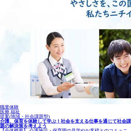
職業体験
医療,福祉
提案(地域・社会課題型)
介護、保育を体験して学ぶ！社会を支える仕事を通じて社会課
題の解決策を考えよう
【全体概要】 介護施設・保育園の見学やお客様とのコミュニ