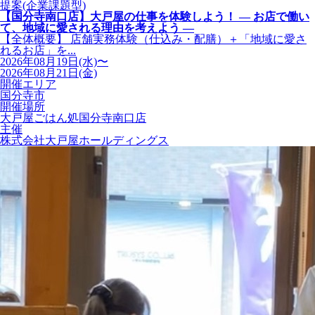
提案(企業課題型)
【国分寺南口店】大戸屋の仕事を体験しよう！ ― お店で働い
て、地域に愛される理由を考えよう ―
【全体概要】 店舗実務体験（仕込み・配膳）＋「地域に愛さ
れるお店」を...
2026年08月19日(水)〜
2026年08月21日(金)
開催エリア
国分寺市
開催場所
大戸屋ごはん処国分寺南口店
主催
株式会社大戸屋ホールディングス