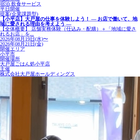
宿泊,飲食サービス
平日開催
提案(企業課題型)
【小平店】大戸屋の仕事を体験しよう！ ― お店で働いて、地
域に愛される理由を考えよう ―
【全体概要】 店舗実務体験（仕込み・配膳）＋「地域に愛さ
れるお店」を...
2026年08月19日(水)〜
2026年08月21日(金)
開催エリア
小平市
開催場所
大戸屋ごはん処小平店
主催
株式会社大戸屋ホールディングス