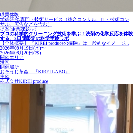
職業体験
学術研究,専門・技術サービス（総合コンサル、IT・技術コン
サル、広告などを含む）
提案(企業課題型)
プロの科学的クリーニング技術を学ぶ！洗剤の化学反応を体験
する、2日間限定の科学実験ラボ
【全体概要】 『KIREI produceの掃除』は一般的なイメージ...
2026年08月19日(水)〜
2026年08月20日(木)
開催エリア
港区
開催場所
おそうじ革命 『KIREI LABO』
主催
株式会社KIREI produce