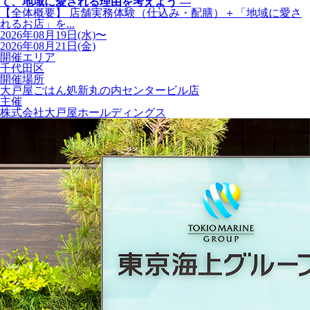
て、地域に愛される理由を考えよう ―
【全体概要】 店舗実務体験（仕込み・配膳）＋「地域に愛さ
れるお店」を...
2026年08月19日(水)〜
2026年08月21日(金)
開催エリア
千代田区
開催場所
大戸屋ごはん処新丸の内センタービル店
主催
株式会社大戸屋ホールディングス