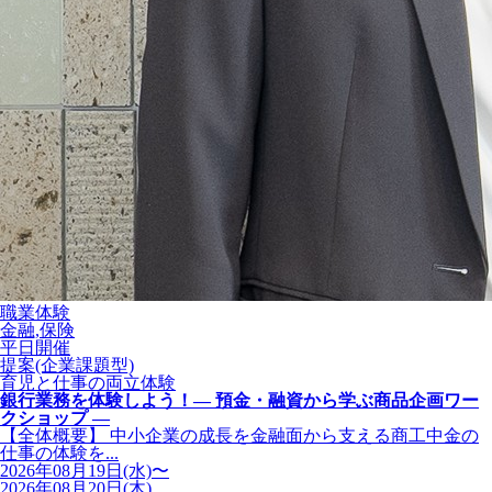
職業体験
金融,保険
平日開催
提案(企業課題型)
育児と仕事の両立体験
銀行業務を体験しよう！― 預金・融資から学ぶ商品企画ワー
クショップ ―
【全体概要】 中小企業の成長を金融面から支える商工中金の
仕事の体験を...
2026年08月19日(水)〜
2026年08月20日(木)