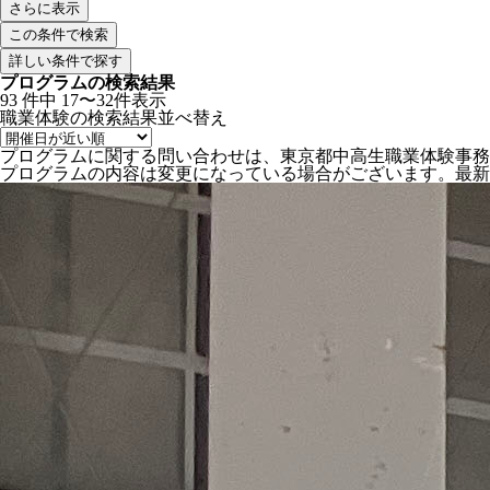
さらに表示
詳しい条件で探す
プログラムの検索結果
93
件中
17〜32件表示
職業体験の検索結果
並べ替え
プログラムに関する問い合わせは、東京都中高生職業体験事務
プログラムの内容は変更になっている場合がございます。最新