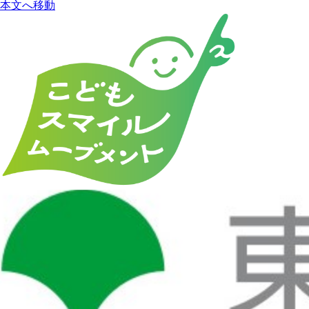
本文へ移動