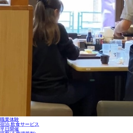
職業体験
宿泊,飲食サービス
平日開催