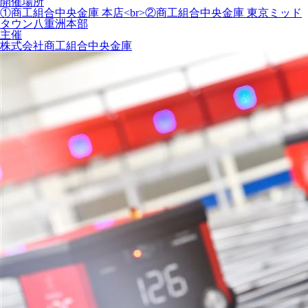
開催場所
①商工組合中央金庫 本店<br>②商工組合中央金庫 東京ミッド
タウン八重洲本部
主催
株式会社商工組合中央金庫