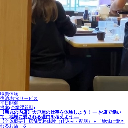
職業体験
宿泊,飲食サービス
平日開催
提案(企業課題型)
【新丸の内店】大戸屋の仕事を体験しよう！ ― お店で働い
て、地域に愛される理由を考えよう ―
【全体概要】 店舗実務体験（仕込み・配膳）＋「地域に愛さ
れるお店」を...