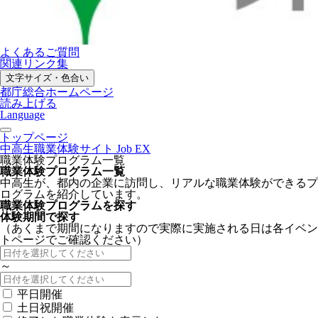
よくあるご質問
関連リンク集
文字サイズ・色合い
都庁総合ホームページ
読み上げる
Language
トップページ
中高生職業体験サイト Job EX
職業体験プログラム一覧
職業体験プログラム一覧
中高生が、都内の企業に訪問し、リアルな職業体験ができるプ
ログラムを紹介しています。
職業体験プログラムを探す
体験期間で探す
（あくまで期間になりますので実際に実施される日は各イベン
トページでご確認ください）
～
平日開催
土日祝開催