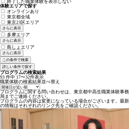
終了した職業体験を表示しない
体験エリアで探す
オンラインあり
東京都全域
東京23区エリア
さらに表示
多摩エリア
さらに表示
島しょエリア
さらに表示
詳しい条件で探す
プログラムの検索結果
93
件中
17〜32件表示
職業体験の検索結果
並べ替え
プログラムに関する問い合わせは、東京都中高生職業体験事務
局までご連絡ください。
プログラムの内容は変更になっている場合がございます。最新
の情報はそれぞれのリンク先をご確認ください。