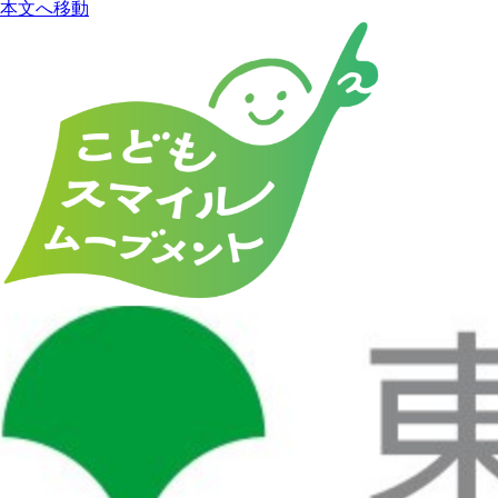
本文へ移動