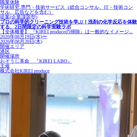
職業体験
学術研究,専門・技術サービス（総合コンサル、IT・技術コン
サル、広告などを含む）
提案(企業課題型)
プロの科学的クリーニング技術を学ぶ！洗剤の化学反応を体験
する、2日間限定の科学実験ラボ
【全体概要】 『KIREI produceの掃除』は一般的なイメージ...
2026年08月19日(水)〜
2026年08月20日(木)
開催エリア
港区
開催場所
おそうじ革命 『KIREI LABO』
主催
株式会社KIREI produce