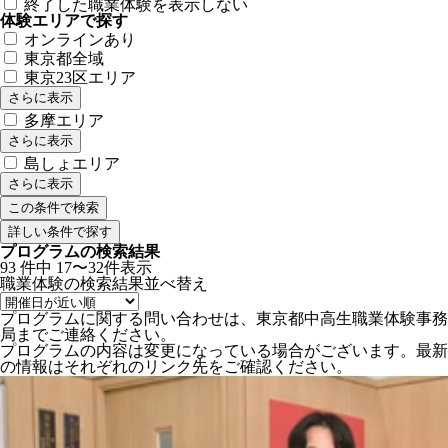
終了した職業体験を表示しない
体験エリアで探す
オンラインあり
東京都全域
東京23区エリア
さらに表示
多摩エリア
さらに表示
島しょエリア
さらに表示
詳しい条件で探す
プログラムの検索結果
93
件中
17〜32件表示
職業体験の検索結果
並べ替え
プログラムに関する問い合わせは、東京都中高生職業体験事務
局までご連絡ください。
プログラムの内容は変更になっている場合がございます。最新
の情報はそれぞれのリンク先をご確認ください。