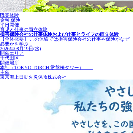
職業体験
金融,保険
平日開催
育児と仕事の両立体験
損害保険会社の仕事体験および仕事とライフの両立体験
【全体概要】 この体験では損害保険会社の仕事や保険がなぜ
必要かを学ぶ...
2026年08月19日(水)
開催エリア
千代田区
開催場所
本社（TOKYO TORCH 常盤橋タワー）
主催
東京海上日動火災保険株式会社