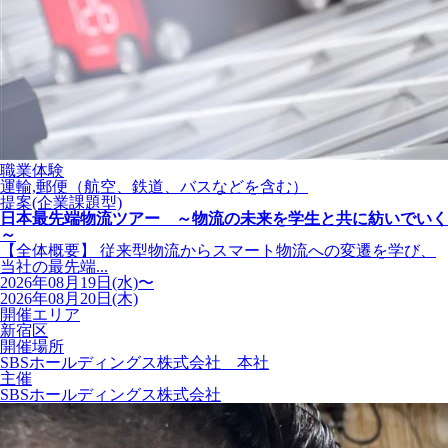
職業体験
運輸,郵便（航空、鉄道、バスなどを含む）
提案(企業課題型)
日本最先端物流ツアー ～物流の未来を学生と共に紡いでいく
～
【全体概要】 従来型物流からスマート物流への変遷を学び、
当社の最先端...
2026年08月19日(水)〜
2026年08月20日(木)
開催エリア
新宿区
開催場所
SBSホールディングス株式会社 本社
主催
SBSホールディングス株式会社