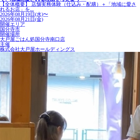
【全体概要】 店舗実務体験（仕込み・配膳）＋「地域に愛さ
れるお店」を...
2026年08月19日(水)〜
2026年08月21日(金)
開催エリア
国分寺市
開催場所
大戸屋ごはん処国分寺南口店
主催
株式会社大戸屋ホールディングス