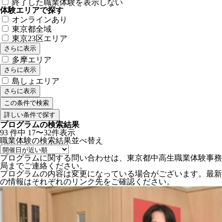
終了した職業体験を表示しない
体験エリアで探す
オンラインあり
東京都全域
東京23区エリア
さらに表示
多摩エリア
さらに表示
島しょエリア
さらに表示
詳しい条件で探す
プログラムの検索結果
93
件中
17〜32件表示
職業体験の検索結果
並べ替え
プログラムに関する問い合わせは、東京都中高生職業体験事務
局までご連絡ください。
プログラムの内容は変更になっている場合がございます。最新
の情報はそれぞれのリンク先をご確認ください。