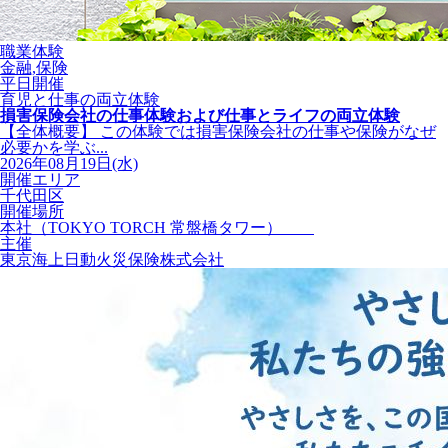
職業体験
金融,保険
平日開催
育児と仕事の両立体験
損害保険会社の仕事体験および仕事とライフの両立体験
【全体概要】 この体験では損害保険会社の仕事や保険がなぜ
必要かを学ぶ...
2026年08月19日(水)
開催エリア
千代田区
開催場所
本社（TOKYO TORCH 常盤橋タワー）
主催
東京海上日動火災保険株式会社