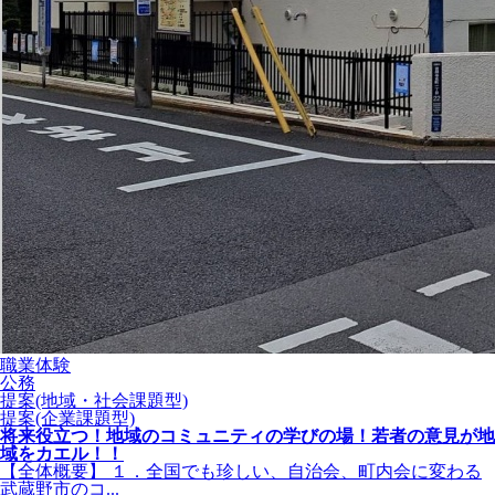
職業体験
公務
提案(地域・社会課題型)
提案(企業課題型)
将来役立つ！地域のコミュニティの学びの場！若者の意見が地
域をカエル！！
【全体概要】 １．全国でも珍しい、自治会、町内会に変わる
武蔵野市のコ...