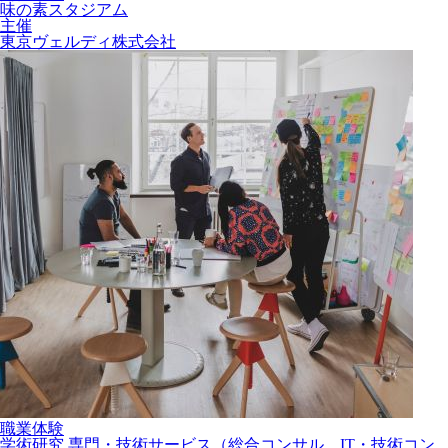
味の素スタジアム
主催
東京ヴェルディ株式会社
職業体験
学術研究,専門・技術サービス（総合コンサル、IT・技術コン