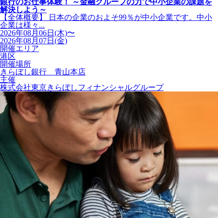
銀行のお仕事体験！ ～金融グループの力で中小企業の課題を
解決しよう～
【全体概要】 日本の企業のおよそ99％が中小企業です。中小
企業は様々...
2026年08月06日(木)〜
2026年08月07日(金)
開催エリア
港区
開催場所
きらぼし銀行 青山本店
主催
株式会社東京きらぼしフィナンシャルグループ