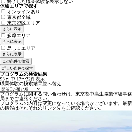
終了した職業体験を表示しない
体験エリアで探す
オンラインあり
東京都全域
東京23区エリア
さらに表示
多摩エリア
さらに表示
島しょエリア
さらに表示
詳しい条件で探す
プログラムの検索結果
93
件中
17〜32件表示
職業体験の検索結果
並べ替え
プログラムに関する問い合わせは、東京都中高生職業体験事務
局までご連絡ください。
プログラムの内容は変更になっている場合がございます。最新
の情報はそれぞれのリンク先をご確認ください。