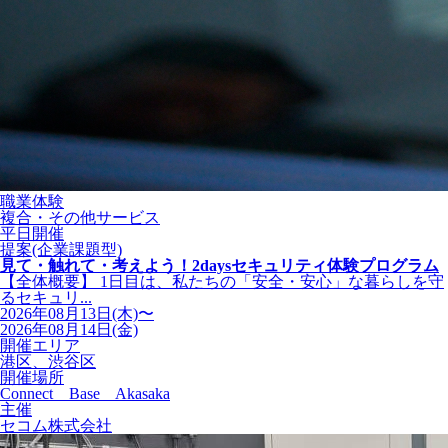
職業体験
複合・その他サービス
平日開催
提案(企業課題型)
見て・触れて・考えよう！2daysセキュリティ体験プログラム
【全体概要】 1日目は、私たちの「安全・安心」な暮らしを守
るセキュリ...
2026年08月13日(木)〜
2026年08月14日(金)
開催エリア
港区、渋谷区
開催場所
Connect Base Akasaka
主催
セコム株式会社