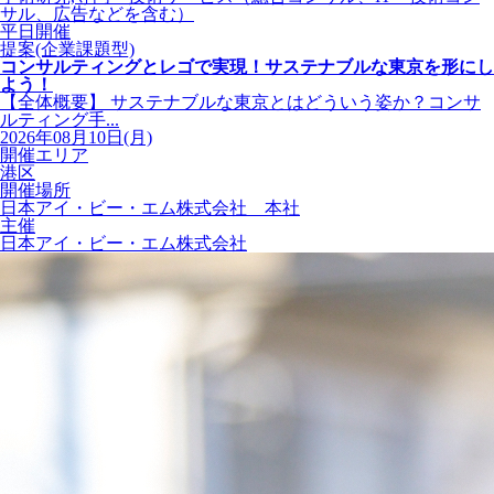
サル、広告などを含む）
平日開催
提案(企業課題型)
コンサルティングとレゴで実現！サステナブルな東京を形にし
よう！
【全体概要】 サステナブルな東京とはどういう姿か？コンサ
ルティング手...
2026年08月10日(月)
開催エリア
港区
開催場所
日本アイ・ビー・エム株式会社 本社
主催
日本アイ・ビー・エム株式会社