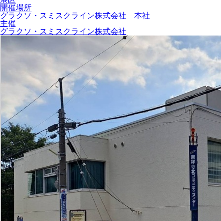
開催場所
グラクソ・スミスクライン株式会社 本社
主催
グラクソ・スミスクライン株式会社