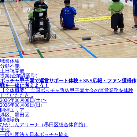
職業体験
分類不能
土日祝開催
提案(企業課題型)
ボッチャ甲子園で運営サポート体験＋SNS広報・ファン獲得作
戦を一緒に考えよう！
【全体概要】 全国ボッチャ選抜甲子園大会の運営業務を体験
していただき...
2026年08月08日(土)〜
2026年08月09日(日)
開催エリア
港区、墨田区
開催場所
ひがしんアリーナ（墨田区総合体育館）
主催
一般社団法人日本ボッチャ協会