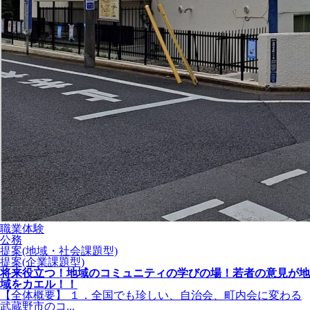
職業体験
公務
提案(地域・社会課題型)
提案(企業課題型)
将来役立つ！地域のコミュニティの学びの場！若者の意見が地
域をカエル！！
【全体概要】 １．全国でも珍しい、自治会、町内会に変わる
武蔵野市のコ...