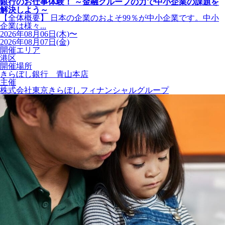
銀行のお仕事体験！ ～金融グループの力で中小企業の課題を
解決しよう～
【全体概要】 日本の企業のおよそ99％が中小企業です。中小
企業は様々...
2026年08月06日(木)〜
2026年08月07日(金)
開催エリア
港区
開催場所
きらぼし銀行 青山本店
主催
株式会社東京きらぼしフィナンシャルグループ