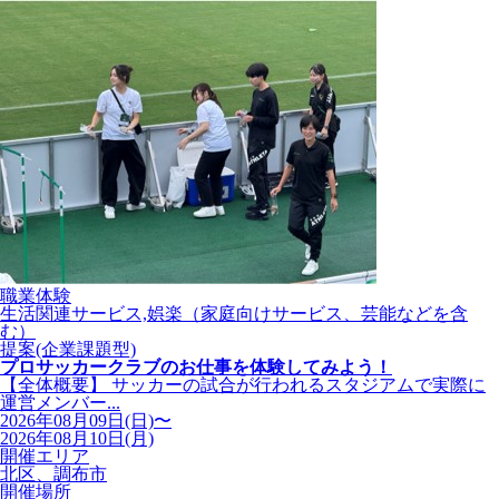
職業体験
生活関連サービス,娯楽（家庭向けサービス、芸能などを含
む）
提案(企業課題型)
プロサッカークラブのお仕事を体験してみよう！
【全体概要】 サッカーの試合が行われるスタジアムで実際に
運営メンバー...
2026年08月09日(日)〜
2026年08月10日(月)
開催エリア
北区、調布市
開催場所