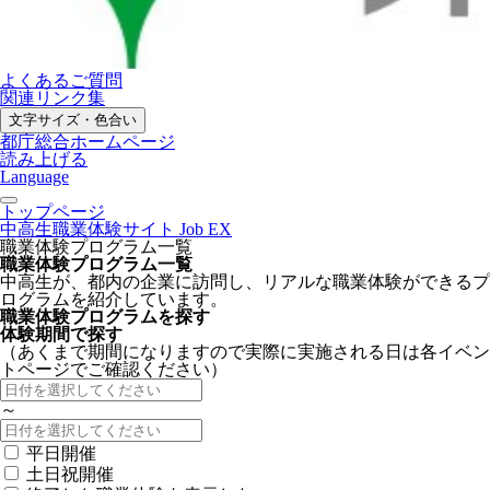
よくあるご質問
関連リンク集
文字サイズ・色合い
都庁総合ホームページ
読み上げる
Language
トップページ
中高生職業体験サイト Job EX
職業体験プログラム一覧
職業体験プログラム一覧
中高生が、都内の企業に訪問し、リアルな職業体験ができるプ
ログラムを紹介しています。
職業体験プログラムを探す
体験期間で探す
（あくまで期間になりますので実際に実施される日は各イベン
トページでご確認ください）
～
平日開催
土日祝開催