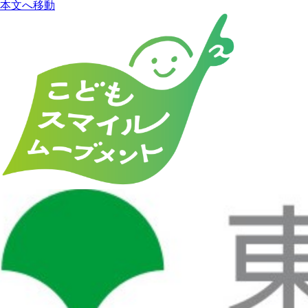
本文へ移動