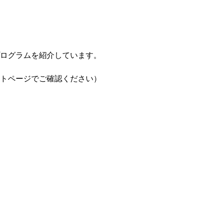
ログラムを紹介しています。
トページでご確認ください）