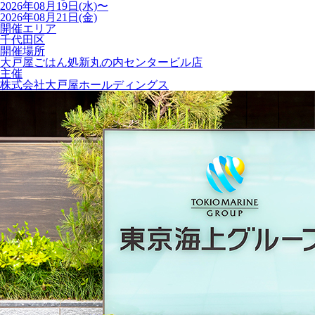
2026年08月19日(水)〜
2026年08月21日(金)
開催エリア
千代田区
開催場所
大戸屋ごはん処新丸の内センタービル店
主催
株式会社大戸屋ホールディングス