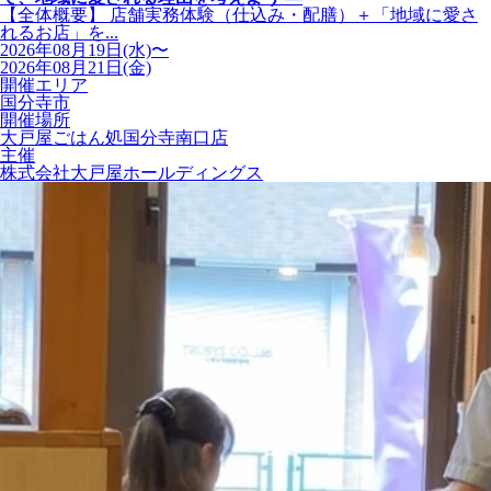
【全体概要】 店舗実務体験（仕込み・配膳）＋「地域に愛さ
れるお店」を...
2026年08月19日(水)〜
2026年08月21日(金)
開催エリア
国分寺市
開催場所
大戸屋ごはん処国分寺南口店
主催
株式会社大戸屋ホールディングス