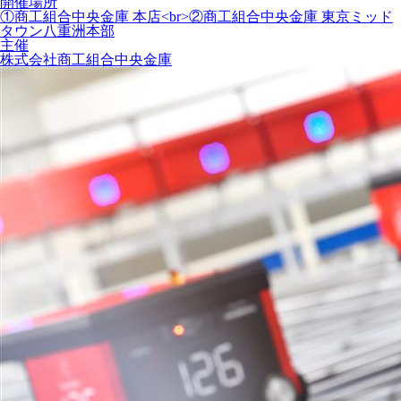
開催場所
①商工組合中央金庫 本店<br>②商工組合中央金庫 東京ミッド
タウン八重洲本部
主催
株式会社商工組合中央金庫