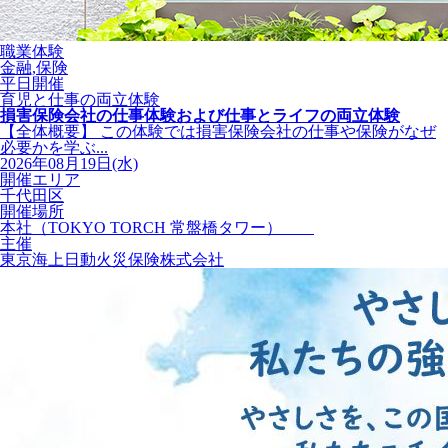
職業体験
金融,保険
平日開催
育児と仕事の両立体験
損害保険会社の仕事体験および仕事とライフの両立体験
【全体概要】 この体験では損害保険会社の仕事や保険がなぜ
必要かを学ぶ...
2026年08月19日(水)
開催エリア
千代田区
開催場所
本社（TOKYO TORCH 常盤橋タワー）
主催
東京海上日動火災保険株式会社