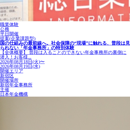
職業体験
公務
平日開催
提案(企業課題型)
国の仕組みの最前線へ。社会保障の“現場”に触れる、普段は見
られない「年金事務所」の特別体験
【全体概要】 普段は入ることのできない年金事務所の裏側に
潜入！お客様...
2026年08月18日(火)〜
2026年08月19日(水)
開催エリア
新宿区
開催場所
新宿年金事務所
主催
日本年金機構