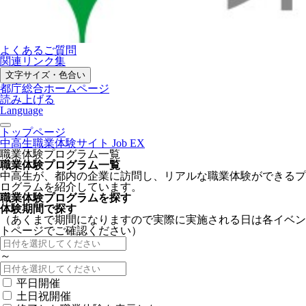
よくあるご質問
関連リンク集
文字サイズ・色合い
都庁総合ホームページ
読み上げる
Language
トップページ
中高生職業体験サイト Job EX
職業体験プログラム一覧
職業体験プログラム一覧
中高生が、都内の企業に訪問し、リアルな職業体験ができるプ
ログラムを紹介しています。
職業体験プログラムを探す
体験期間で探す
（あくまで期間になりますので実際に実施される日は各イベン
トページでご確認ください）
～
平日開催
土日祝開催