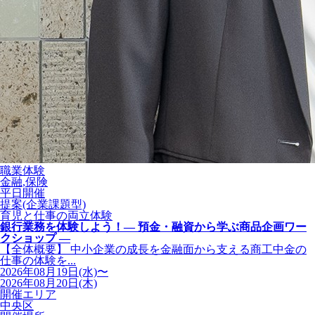
職業体験
金融,保険
平日開催
提案(企業課題型)
育児と仕事の両立体験
銀行業務を体験しよう！― 預金・融資から学ぶ商品企画ワー
クショップ ―
【全体概要】 中小企業の成長を金融面から支える商工中金の
仕事の体験を...
2026年08月19日(水)〜
2026年08月20日(木)
開催エリア
中央区