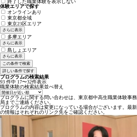
終了した職業体験を表示しない
体験エリアで探す
オンラインあり
東京都全域
東京23区エリア
さらに表示
多摩エリア
さらに表示
島しょエリア
さらに表示
詳しい条件で探す
プログラムの検索結果
93
件中
17〜32件表示
職業体験の検索結果
並べ替え
プログラムに関する問い合わせは、東京都中高生職業体験事務
局までご連絡ください。
プログラムの内容は変更になっている場合がございます。最新
の情報はそれぞれのリンク先をご確認ください。