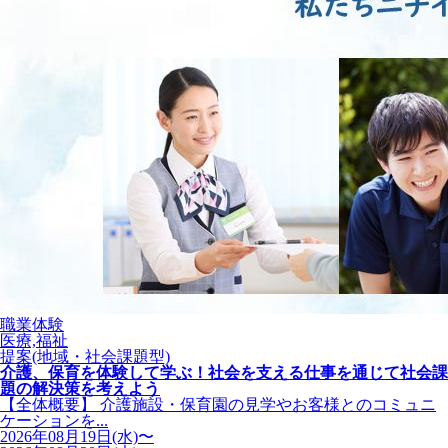
職業体験
医療,福祉
提案(地域・社会課題型)
介護、保育を体験して学ぶ！社会を支える仕事を通じて社会課
題の解決策を考えよう
【全体概要】 介護施設・保育園の見学やお客様とのコミュニ
ケーションを...
2026年08月19日(水)〜