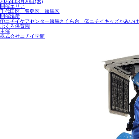
2026年08月20日(木)
開催エリア
千代田区、豊島区、練馬区
開催場所
①ニチイケアセンター練馬さくら台 ②ニチイキッズかみいけ
ぶくろ保育園
主催
株式会社ニチイ学館