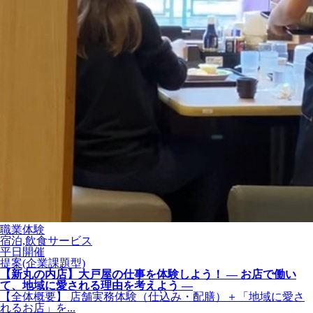
職業体験
宿泊,飲食サービス
平日開催
提案(企業課題型)
【新丸の内店】大戸屋の仕事を体験しよう！ ― お店で働い
て、地域に愛される理由を考えよう ―
【全体概要】 店舗実務体験（仕込み・配膳）＋「地域に愛さ
れるお店」を...