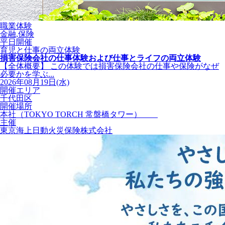
職業体験
金融,保険
平日開催
育児と仕事の両立体験
損害保険会社の仕事体験および仕事とライフの両立体験
【全体概要】 この体験では損害保険会社の仕事や保険がなぜ
必要かを学ぶ...
2026年08月19日(水)
開催エリア
千代田区
開催場所
本社（TOKYO TORCH 常盤橋タワー）
主催
東京海上日動火災保険株式会社