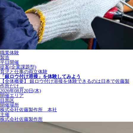
職業体験
製造
平日開催
提案(企業課題型)
育児と仕事の両立体験
「銀ロウ付け溶接」を体験してみよう
【全体概要】 銀ロウ付け溶接を体験できるのは日本で佐藤製
作所だけ ...
2026年08月20日(木)
開催エリア
目黒区
開催場所
株式会社佐藤製作所 本社
主催
株式会社佐藤製作所