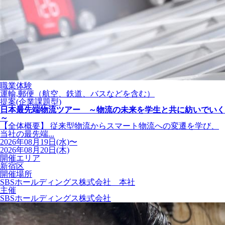
職業体験
運輸,郵便（航空、鉄道、バスなどを含む）
提案(企業課題型)
日本最先端物流ツアー ～物流の未来を学生と共に紡いでいく
～
【全体概要】 従来型物流からスマート物流への変遷を学び、
当社の最先端...
2026年08月19日(水)〜
2026年08月20日(木)
開催エリア
新宿区
開催場所
SBSホールディングス株式会社 本社
主催
SBSホールディングス株式会社