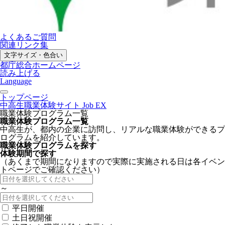
よくあるご質問
関連リンク集
文字サイズ・色合い
都庁総合ホームページ
読み上げる
Language
トップページ
中高生職業体験サイト Job EX
職業体験プログラム一覧
職業体験プログラム一覧
中高生が、都内の企業に訪問し、リアルな職業体験ができるプ
ログラムを紹介しています。
職業体験プログラムを探す
体験期間で探す
（あくまで期間になりますので実際に実施される日は各イベン
トページでご確認ください）
～
平日開催
土日祝開催