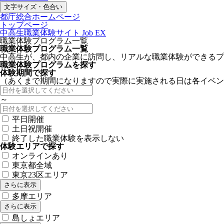
文字サイズ・色合い
都庁総合ホームページ
トップページ
中高生職業体験サイト Job EX
職業体験プログラム一覧
職業体験プログラム一覧
中高生が、都内の企業に訪問し、リアルな職業体験ができるプ
職業体験プログラムを探す
体験期間で探す
（あくまで期間になりますので実際に実施される日は各イベン
～
平日開催
土日祝開催
終了した職業体験を表示しない
体験エリアで探す
オンラインあり
東京都全域
東京23区エリア
さらに表示
多摩エリア
さらに表示
島しょエリア