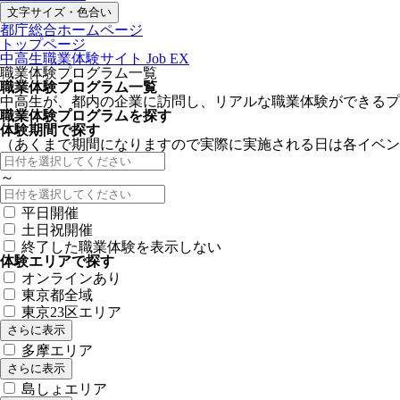
文字サイズ・色合い
都庁総合ホームページ
トップページ
中高生職業体験サイト Job EX
職業体験プログラム一覧
職業体験プログラム一覧
中高生が、都内の企業に訪問し、リアルな職業体験ができるプ
職業体験プログラムを探す
体験期間で探す
（あくまで期間になりますので実際に実施される日は各イベン
～
平日開催
土日祝開催
終了した職業体験を表示しない
体験エリアで探す
オンラインあり
東京都全域
東京23区エリア
さらに表示
多摩エリア
さらに表示
島しょエリア