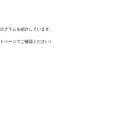
ログラムを紹介しています。
トページでご確認ください）