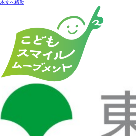
本文へ移動