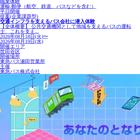
職業体験
運輸,郵便（航空、鉄道、バスなどを含む）
平日開催
提案(企業課題型)
交通インフラを支えるバス会社に潜入体験
【全体概要】 公共交通機関として地域を支えるバスの運転
士、これを支え...
2026年08月18日(火)〜
2026年08月19日(水)
開催エリア
世田谷区
開催場所
東急バス瀬田営業所
主催
東急バス株式会社