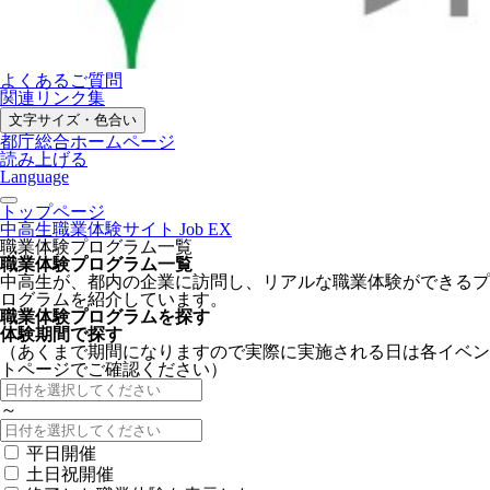
よくあるご質問
関連リンク集
文字サイズ・色合い
都庁総合ホームページ
読み上げる
Language
トップページ
中高生職業体験サイト Job EX
職業体験プログラム一覧
職業体験プログラム一覧
中高生が、都内の企業に訪問し、リアルな職業体験ができるプ
ログラムを紹介しています。
職業体験プログラムを探す
体験期間で探す
（あくまで期間になりますので実際に実施される日は各イベン
トページでご確認ください）
～
平日開催
土日祝開催