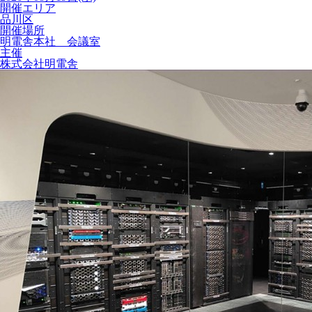
開催エリア
品川区
開催場所
明電舎本社 会議室
主催
株式会社明電舎