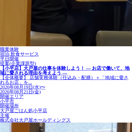
職業体験
宿泊,飲食サービス
平日開催
提案(企業課題型)
【小平店】大戸屋の仕事を体験しよう！ ― お店で働いて、地
域に愛される理由を考えよう ―
【全体概要】 店舗実務体験（仕込み・配膳）＋「地域に愛さ
れるお店」を...
2026年08月19日(水)〜
2026年08月21日(金)
開催エリア
小平市
開催場所
大戸屋ごはん処小平店
主催
株式会社大戸屋ホールディングス