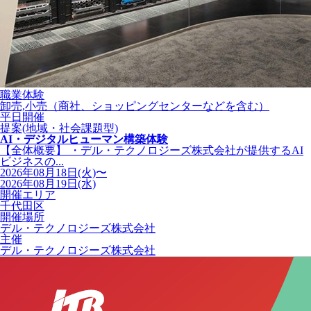
職業体験
卸売,小売（商社、ショッピングセンターなどを含む）
平日開催
提案(地域・社会課題型)
AI・デジタルヒューマン構築体験
【全体概要】 ・デル・テクノロジーズ株式会社が提供するAI
ビジネスの...
2026年08月18日(火)〜
2026年08月19日(水)
開催エリア
千代田区
開催場所
デル・テクノロジーズ株式会社
主催
デル・テクノロジーズ株式会社