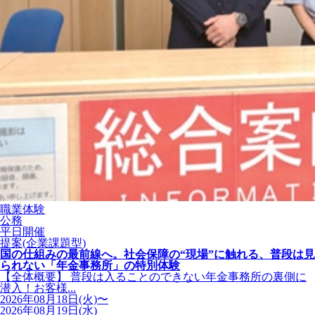
職業体験
公務
平日開催
提案(企業課題型)
国の仕組みの最前線へ。社会保障の“現場”に触れる、普段は見
られない「年金事務所」の特別体験
【全体概要】 普段は入ることのできない年金事務所の裏側に
潜入！お客様...
2026年08月18日(火)〜
2026年08月19日(水)