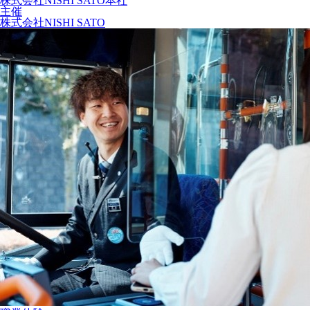
株式会社NISHI SATO本社
主催
株式会社NISHI SATO