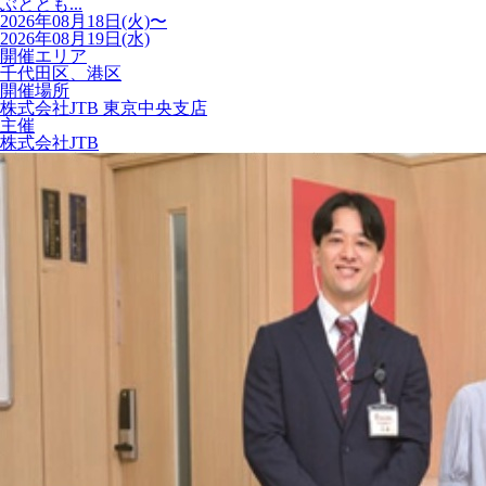
ぶととも...
2026年08月18日(火)〜
2026年08月19日(水)
開催エリア
千代田区、港区
開催場所
株式会社JTB 東京中央支店
主催
株式会社JTB