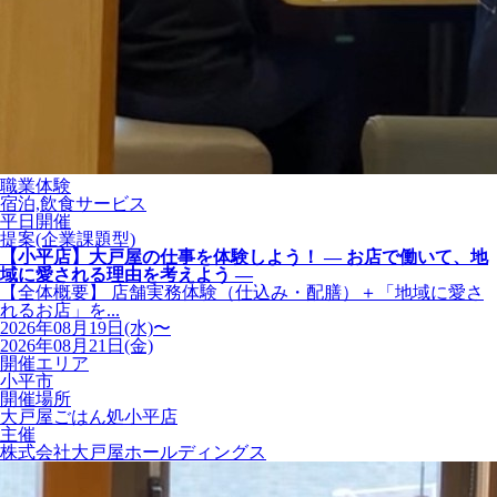
職業体験
宿泊,飲食サービス
平日開催
提案(企業課題型)
【小平店】大戸屋の仕事を体験しよう！ ― お店で働いて、地
域に愛される理由を考えよう ―
【全体概要】 店舗実務体験（仕込み・配膳）＋「地域に愛さ
れるお店」を...
2026年08月19日(水)〜
2026年08月21日(金)
開催エリア
小平市
開催場所
大戸屋ごはん処小平店
主催
株式会社大戸屋ホールディングス