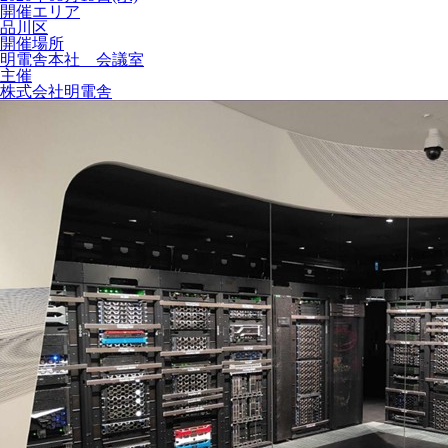
開催エリア
品川区
開催場所
明電舎本社 会議室
主催
株式会社明電舎