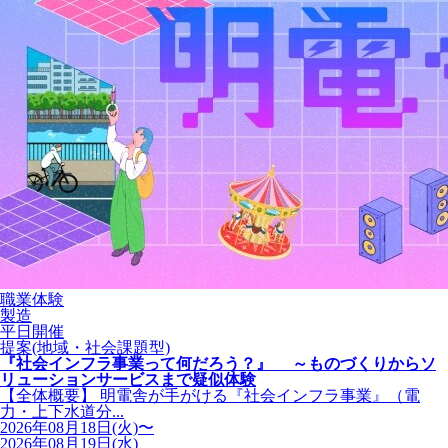
職業体験
製造
平日開催
提案(地域・社会課題型)
『社会インフラ事業って何だろう？』 ～ものづくりからソ
リューションサービスまで疑似体験
【全体概要】 明電舎が手がける『社会インフラ事業』（電
力・上下水道分...
2026年08月18日(火)〜
2026年08月19日(水)