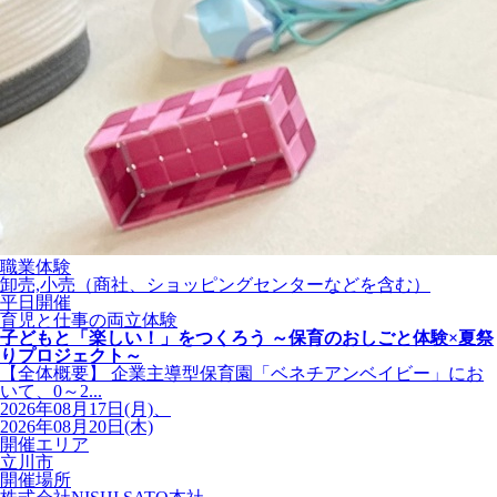
職業体験
卸売,小売（商社、ショッピングセンターなどを含む）
平日開催
育児と仕事の両立体験
子どもと「楽しい！」をつくろう ～保育のおしごと体験×夏祭
りプロジェクト～
【全体概要】 企業主導型保育園「ベネチアンベイビー」にお
いて、0～2...
2026年08月17日(月)、
2026年08月20日(木)
開催エリア
立川市
開催場所