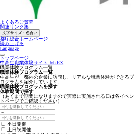
よくあるご質問
関連リンク集
文字サイズ・色合い
都庁総合ホームページ
読み上げる
Language
トップページ
中高生職業体験サイト Job EX
職業体験プログラム一覧
職業体験プログラム一覧
中高生が、都内の企業に訪問し、リアルな職業体験ができるプ
ログラムを紹介しています。
職業体験プログラムを探す
体験期間で探す
（あくまで期間になりますので実際に実施される日は各イベン
トページでご確認ください）
～
平日開催
土日祝開催