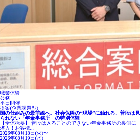
職業体験
公務
平日開催
提案(企業課題型)
国の仕組みの最前線へ。社会保障の“現場”に触れる、普段は見
られない「年金事務所」の特別体験
【全体概要】 普段は入ることのできない年金事務所の裏側に
潜入！お客様...
2026年08月18日(火)〜
2026年08月19日(水)