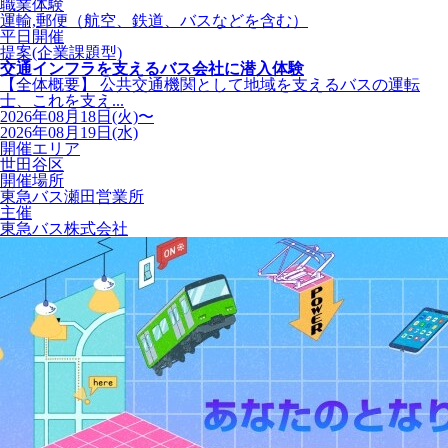
職業体験
運輸,郵便（航空、鉄道、バスなどを含む）
平日開催
提案(企業課題型)
交通インフラを支えるバス会社に潜入体験
【全体概要】 公共交通機関として地域を支えるバスの運転
士、これを支え...
2026年08月18日(火)〜
2026年08月19日(水)
開催エリア
世田谷区
開催場所
東急バス瀬田営業所
主催
東急バス株式会社