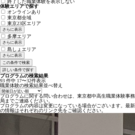
終了した職業体験を表示しない
体験エリアで探す
オンラインあり
東京都全域
東京23区エリア
さらに表示
多摩エリア
さらに表示
島しょエリア
さらに表示
詳しい条件で探す
プログラムの検索結果
93
件中
17〜32件表示
職業体験の検索結果
並べ替え
プログラムに関する問い合わせは、東京都中高生職業体験事務
局までご連絡ください。
プログラムの内容は変更になっている場合がございます。最新
の情報はそれぞれのリンク先をご確認ください。