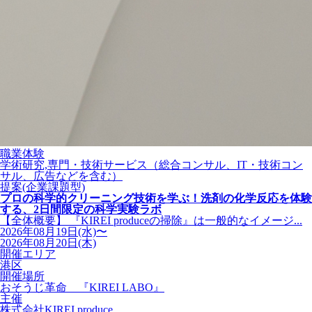
職業体験
学術研究,専門・技術サービス（総合コンサル、IT・技術コン
サル、広告などを含む）
提案(企業課題型)
プロの科学的クリーニング技術を学ぶ！洗剤の化学反応を体験
する、2日間限定の科学実験ラボ
【全体概要】 『KIREI produceの掃除』は一般的なイメージ...
2026年08月19日(水)〜
2026年08月20日(木)
開催エリア
港区
開催場所
おそうじ革命 『KIREI LABO』
主催
株式会社KIREI produce