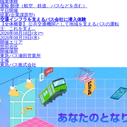
職業体験
運輸,郵便（航空、鉄道、バスなどを含む）
平日開催
提案(企業課題型)
交通インフラを支えるバス会社に潜入体験
【全体概要】 公共交通機関として地域を支えるバスの運転
士、これを支え...
2026年08月18日(火)〜
2026年08月19日(水)
開催エリア
世田谷区
開催場所
東急バス瀬田営業所
主催
東急バス株式会社