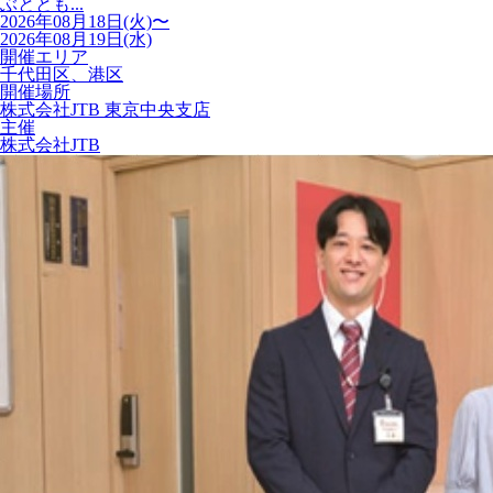
ぶととも...
2026年08月18日(火)〜
2026年08月19日(水)
開催エリア
千代田区、港区
開催場所
株式会社JTB 東京中央支店
主催
株式会社JTB