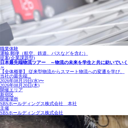
職業体験
運輸,郵便（航空、鉄道、バスなどを含む）
提案(企業課題型)
日本最先端物流ツアー ～物流の未来を学生と共に紡いでいく
～
【全体概要】 従来型物流からスマート物流への変遷を学び、
当社の最先端...
2026年08月19日(水)〜
2026年08月20日(木)
開催エリア
新宿区
開催場所
SBSホールディングス株式会社 本社
主催
SBSホールディングス株式会社