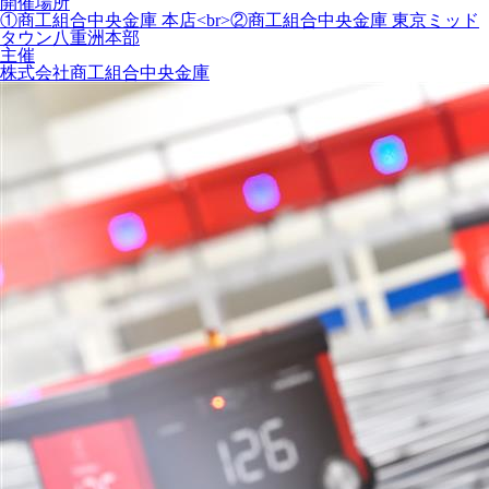
開催場所
①商工組合中央金庫 本店<br>②商工組合中央金庫 東京ミッド
タウン八重洲本部
主催
株式会社商工組合中央金庫