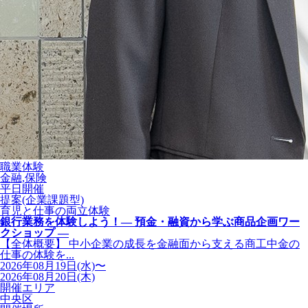
職業体験
金融,保険
平日開催
提案(企業課題型)
育児と仕事の両立体験
銀行業務を体験しよう！― 預金・融資から学ぶ商品企画ワー
クショップ ―
【全体概要】 中小企業の成長を金融面から支える商工中金の
仕事の体験を...
2026年08月19日(水)〜
2026年08月20日(木)
開催エリア
中央区