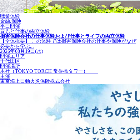
職業体験
金融,保険
平日開催
育児と仕事の両立体験
損害保険会社の仕事体験および仕事とライフの両立体験
【全体概要】 この体験では損害保険会社の仕事や保険がなぜ
必要かを学ぶ...
2026年08月19日(水)
開催エリア
千代田区
開催場所
本社（TOKYO TORCH 常盤橋タワー）
主催
東京海上日動火災保険株式会社