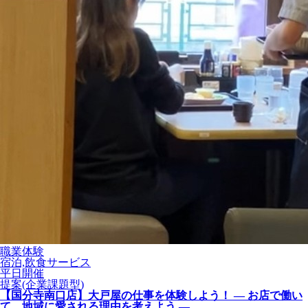
職業体験
宿泊,飲食サービス
平日開催
提案(企業課題型)
【国分寺南口店】大戸屋の仕事を体験しよう！ ― お店で働い
て、地域に愛される理由を考えよう ―