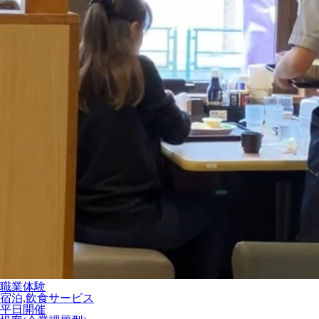
職業体験
宿泊,飲食サービス
平日開催