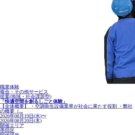
職業体験
複合・その他サービス
提案(地域・社会課題型)
「快適空間を創るしごと体験」
【全体概要】 ・空調衛生設備業界が社会に果たす役割 ・弊社
の概要（...
2026年08月19日(水)〜
2026年08月20日(木)
開催エリア
墨田区