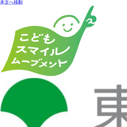
本文へ移動