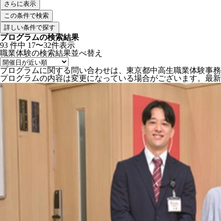
さらに表示
詳しい条件で探す
プログラムの検索結果
93
件中
17〜32件表示
職業体験の検索結果
並べ替え
プログラムに関する問い合わせは、東京都中高生職業体験事務
プログラムの内容は変更になっている場合がございます。最新