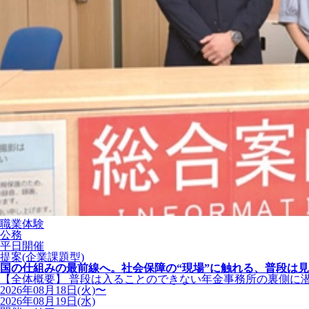
職業体験
公務
平日開催
提案(企業課題型)
国の仕組みの最前線へ。社会保障の“現場”に触れる、普段は
【全体概要】 普段は入ることのできない年金事務所の裏側に潜入
2026年08月18日(火)〜
2026年08月19日(水)