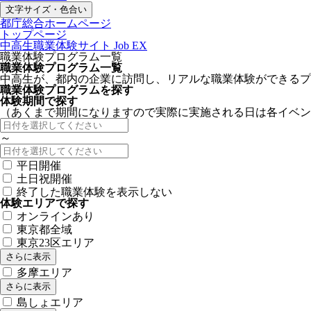
文字サイズ・色合い
都庁総合ホームページ
トップページ
中高生職業体験サイト Job EX
職業体験プログラム一覧
職業体験プログラム一覧
中高生が、都内の企業に訪問し、リアルな職業体験ができるプ
職業体験プログラムを探す
体験期間で探す
（あくまで期間になりますので実際に実施される日は各イベン
～
平日開催
土日祝開催
終了した職業体験を表示しない
体験エリアで探す
オンラインあり
東京都全域
東京23区エリア
さらに表示
多摩エリア
さらに表示
島しょエリア