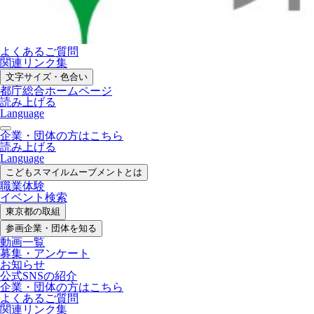
よくあるご質問
関連リンク集
文字サイズ・色合い
都庁総合ホームページ
読み上げる
Language
企業・団体の方はこちら
読み上げる
Language
こどもスマイル
ムーブメントとは
職業体験
イベント検索
東京都の取組
参画企業・
団体を知る
動画一覧
募集・
アンケート
お知らせ
公式SNS
の紹介
企業・団体の方
はこちら
よくあるご質問
関連リンク集