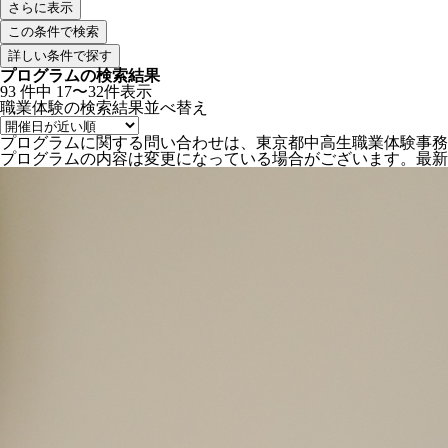
さらに表示
詳しい条件で探す
プログラムの検索結果
93
件中
17〜32件表示
職業体験の検索結果
並べ替え
プログラムに関する問い合わせは、東京都中高生職業体験事務
プログラムの内容は変更になっている場合がございます。最新