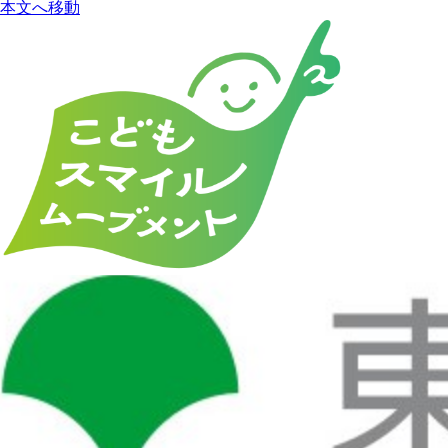
本文へ移動