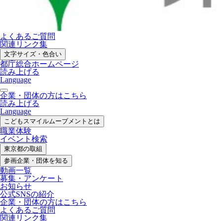
よくあるご質問
関連リンク集
文字サイズ・色合い
都庁総合ホームページ
読み上げる
Language
企業・団体の方はこちら
読み上げる
Language
こどもスマイル
ムーブメントとは
職業体験
イベント検索
東京都の取組
参画企業・
団体を知る
動画一覧
募集・
アンケート
お知らせ
公式SNS
の紹介
企業・団体の方
はこちら
よくあるご質問
関連リンク集