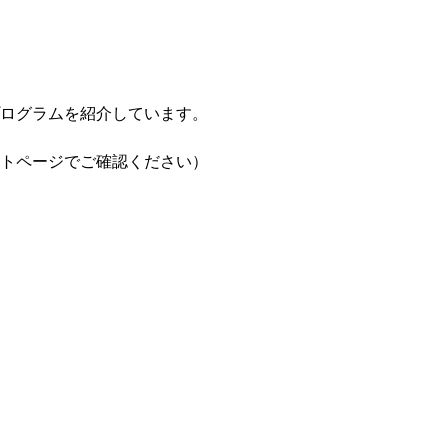
ログラムを紹介しています。
トページでご確認ください）