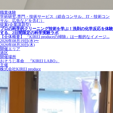
職業体験
学術研究,専門・技術サービス（総合コンサル、IT・技術コン
サル、広告などを含む）
提案(企業課題型)
プロの科学的クリーニング技術を学ぶ！洗剤の化学反応を体験
する、2日間限定の科学実験ラボ
【全体概要】 『KIREI produceの掃除』は一般的なイメージ...
2026年08月19日(水)〜
2026年08月20日(木)
開催エリア
港区
開催場所
おそうじ革命 『KIREI LABO』
主催
株式会社KIREI produce