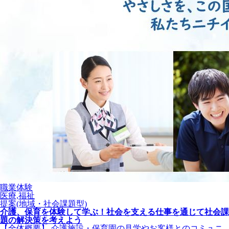
職業体験
医療,福祉
提案(地域・社会課題型)
介護、保育を体験して学ぶ！社会を支える仕事を通じて社会課
題の解決策を考えよう
【全体概要】 介護施設・保育園の見学やお客様とのコミュニ