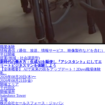
職業体験
情報通信（通信、放送、情報サービス、映像製作などを含む）
平日開催
提案(地域・社会課題型)
新時代の働き方：生成AIを駆使し『アシスタント』にしてエ
リートビジネスマンを体験しよう
【全体概要】 AIで未来の街をアップデート！2Days職場体験
私...
2026年08月20日(木)〜
2026年08月21日(金)
開催エリア
千代田区
開催場所
Salesforce Tower
主催
株式会社セールスフォース・ジャパン