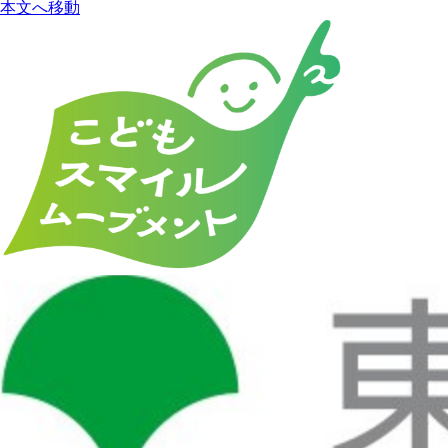
本文へ移動