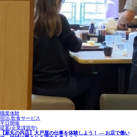
職業体験
宿泊,飲食サービス
平日開催
提案(企業課題型)
【新丸の内店】大戸屋の仕事を体験しよう！ ― お店で働い