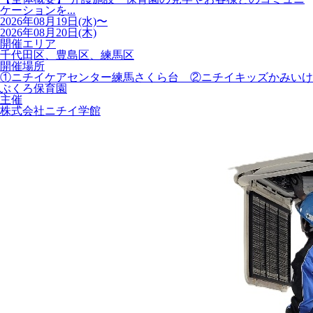
ケーションを...
2026年08月19日(水)〜
2026年08月20日(木)
開催エリア
千代田区、豊島区、練馬区
開催場所
①ニチイケアセンター練馬さくら台 ②ニチイキッズかみいけ
ぶくろ保育園
主催
株式会社ニチイ学館