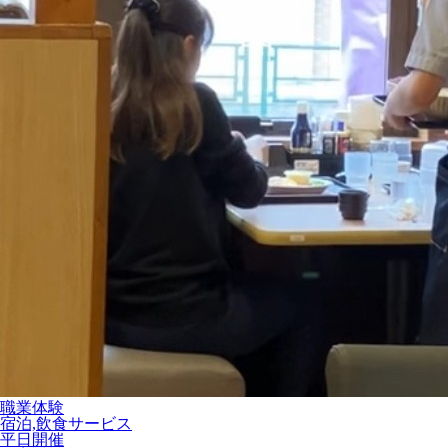
職業体験
宿泊,飲食サービス
平日開催