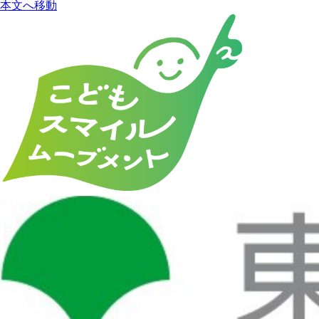
本文へ移動