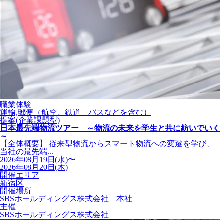
職業体験
運輸,郵便（航空、鉄道、バスなどを含む）
提案(企業課題型)
日本最先端物流ツアー ～物流の未来を学生と共に紡いでいく
～
【全体概要】 従来型物流からスマート物流への変遷を学び、
当社の最先端...
2026年08月19日(水)〜
2026年08月20日(木)
開催エリア
新宿区
開催場所
SBSホールディングス株式会社 本社
主催
SBSホールディングス株式会社