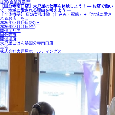
提案(企業課題型)
【国分寺南口店】大戸屋の仕事を体験しよう！ ― お店で働い
て、地域に愛される理由を考えよう ―
【全体概要】 店舗実務体験（仕込み・配膳）＋「地域に愛さ
れるお店」を...
2026年08月19日(水)〜
2026年08月21日(金)
開催エリア
国分寺市
開催場所
大戸屋ごはん処国分寺南口店
主催
株式会社大戸屋ホールディングス