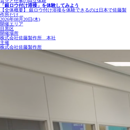
育児と仕事の両立体験
「銀ロウ付け溶接」を体験してみよう
【全体概要】 銀ロウ付け溶接を体験できるのは日本で佐藤製
作所だけ ...
2026年08月20日(木)
開催エリア
目黒区
開催場所
株式会社佐藤製作所 本社
主催
株式会社佐藤製作所