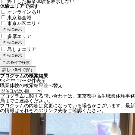
終了した職業体験を表示しない
体験エリアで探す
オンラインあり
東京都全域
東京23区エリア
さらに表示
多摩エリア
さらに表示
島しょエリア
さらに表示
詳しい条件で探す
プログラムの検索結果
93
件中
17〜32件表示
職業体験の検索結果
並べ替え
プログラムに関する問い合わせは、東京都中高生職業体験事務
局までご連絡ください。
プログラムの内容は変更になっている場合がございます。最新
の情報はそれぞれのリンク先をご確認ください。