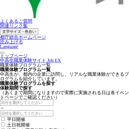
よくあるご質問
関連リンク集
文字サイズ・色合い
都庁総合ホームページ
読み上げる
Language
トップページ
中高生職業体験サイト Job EX
職業体験プログラム一覧
職業体験プログラム一覧
中高生が、都内の企業に訪問し、リアルな職業体験ができるプ
ログラムを紹介しています。
職業体験プログラムを探す
体験期間で探す
（あくまで期間になりますので実際に実施される日は各イベン
トページでご確認ください）
～
平日開催
土日祝開催