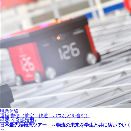
職業体験
運輸,郵便（航空、鉄道、バスなどを含む）
提案(企業課題型)
日本最先端物流ツアー ～物流の未来を学生と共に紡いでいく
～