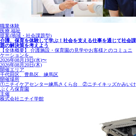
職業体験
医療,福祉
提案(地域・社会課題型)
介護、保育を体験して学ぶ！社会を支える仕事を通じて社会課
題の解決策を考えよう
【全体概要】 介護施設・保育園の見学やお客様とのコミュニ
ケーションを...
2026年08月19日(水)〜
2026年08月20日(木)
開催エリア
千代田区、豊島区、練馬区
開催場所
①ニチイケアセンター練馬さくら台 ②ニチイキッズかみいけ
ぶくろ保育園
主催
株式会社ニチイ学館