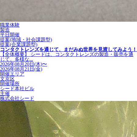
職業体験
製造
平日開催
提案(地域・社会課題型)
提案(企業課題型)
コンタクトレンズを通じて、まだみぬ世界を見渡してみよう！
【全体概要】 シードは、コンタクトレンズの製造・販売を通
じて、多様な...
2026年08月20日(木)〜
2026年08月21日(金)
開催エリア
文京区
開催場所
シード本社ビル
主催
株式会社シード