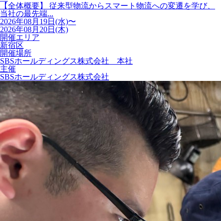
【全体概要】 従来型物流からスマート物流への変遷を学び、
当社の最先端...
2026年08月19日(水)〜
2026年08月20日(木)
開催エリア
新宿区
開催場所
SBSホールディングス株式会社 本社
主催
SBSホールディングス株式会社