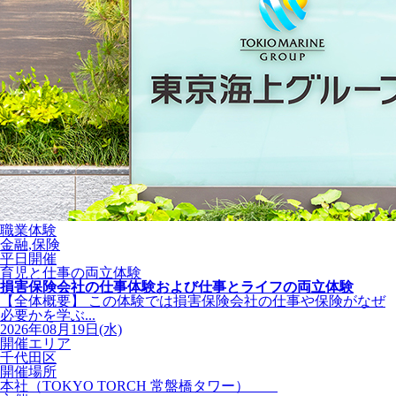
職業体験
金融,保険
平日開催
育児と仕事の両立体験
損害保険会社の仕事体験および仕事とライフの両立体験
【全体概要】 この体験では損害保険会社の仕事や保険がなぜ
必要かを学ぶ...
2026年08月19日(水)
開催エリア
千代田区
開催場所
本社（TOKYO TORCH 常盤橋タワー）