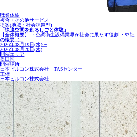
職業体験
複合・その他サービス
提案(地域・社会課題型)
「快適空間を創るしごと体験」
【全体概要】 ・空調衛生設備業界が社会に果たす役割 ・弊社
の概要（...
2026年08月19日(水)〜
2026年08月20日(木)
開催エリア
墨田区
開催場所
日本ビルコン株式会社 TASセンター
主催
日本ビルコン株式会社