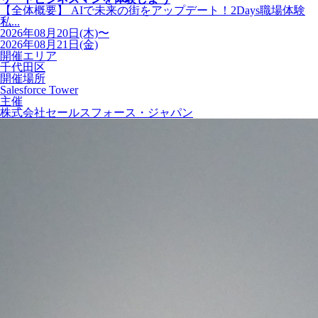
【全体概要】 AIで未来の街をアップデート！2Days職場体験
私...
2026年08月20日(木)〜
2026年08月21日(金)
開催エリア
千代田区
開催場所
Salesforce Tower
主催
株式会社セールスフォース・ジャパン