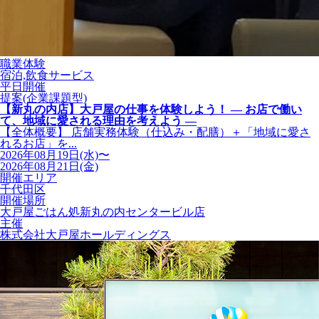
職業体験
宿泊,飲食サービス
平日開催
提案(企業課題型)
【新丸の内店】大戸屋の仕事を体験しよう！ ― お店で働い
て、地域に愛される理由を考えよう ―
【全体概要】 店舗実務体験（仕込み・配膳）＋「地域に愛さ
れるお店」を...
2026年08月19日(水)〜
2026年08月21日(金)
開催エリア
千代田区
開催場所
大戸屋ごはん処新丸の内センタービル店
主催
株式会社大戸屋ホールディングス