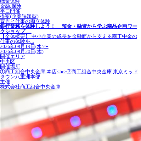
職業体験
金融,保険
平日開催
提案(企業課題型)
育児と仕事の両立体験
銀行業務を体験しよう！― 預金・融資から学ぶ商品企画ワー
クショップ ―
【全体概要】 中小企業の成長を金融面から支える商工中金の
仕事の体験を...
2026年08月19日(水)〜
2026年08月20日(木)
開催エリア
中央区
開催場所
①商工組合中央金庫 本店<br>②商工組合中央金庫 東京ミッド
タウン八重洲本部
主催
株式会社商工組合中央金庫