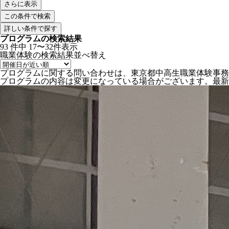
さらに表示
詳しい条件で探す
プログラムの検索結果
93
件中
17〜32件表示
職業体験の検索結果
並べ替え
プログラムに関する問い合わせは、東京都中高生職業体験事務
プログラムの内容は変更になっている場合がございます。最新