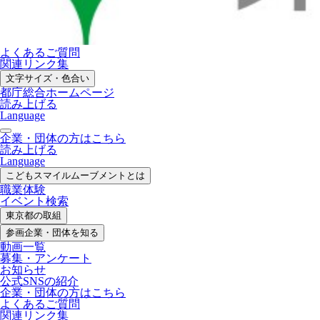
よくあるご質問
関連リンク集
文字サイズ・色合い
都庁総合ホームページ
読み上げる
Language
企業・団体の方はこちら
読み上げる
Language
こどもスマイル
ムーブメントとは
職業体験
イベント検索
東京都の取組
参画企業・
団体を知る
動画一覧
募集・
アンケート
お知らせ
公式SNS
の紹介
企業・団体の方
はこちら
よくあるご質問
関連リンク集