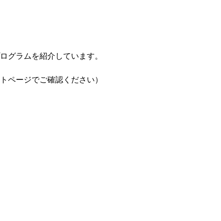
ログラムを紹介しています。
トページでご確認ください）