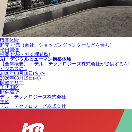
職業体験
卸売,小売（商社、ショッピングセンターなどを含む）
平日開催
提案(地域・社会課題型)
AI・デジタルヒューマン構築体験
【全体概要】 ・デル・テクノロジーズ株式会社が提供するAI
ビジネスの...
2026年08月18日(火)〜
2026年08月19日(水)
開催エリア
千代田区
開催場所
デル・テクノロジーズ株式会社
主催
デル・テクノロジーズ株式会社