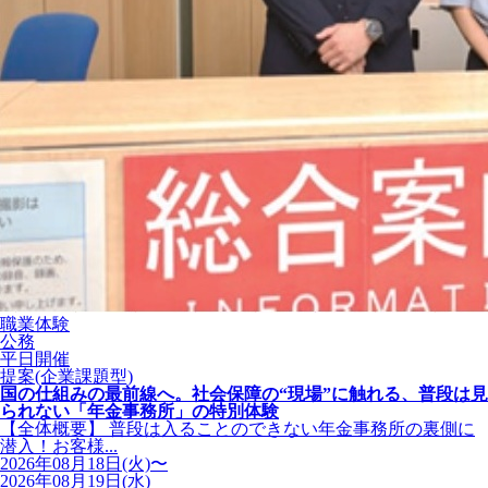
職業体験
公務
平日開催
提案(企業課題型)
国の仕組みの最前線へ。社会保障の“現場”に触れる、普段は見
られない「年金事務所」の特別体験
【全体概要】 普段は入ることのできない年金事務所の裏側に
潜入！お客様...
2026年08月18日(火)〜
2026年08月19日(水)