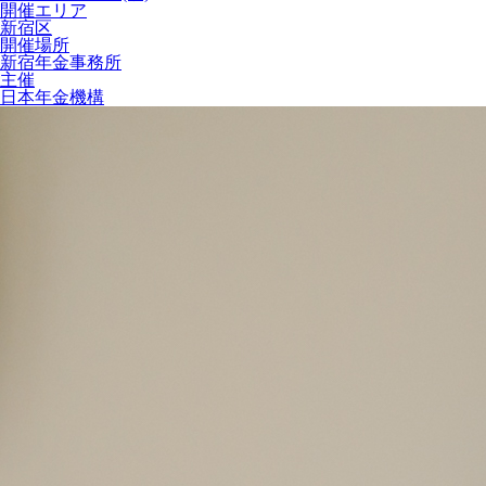
開催エリア
新宿区
開催場所
新宿年金事務所
主催
日本年金機構