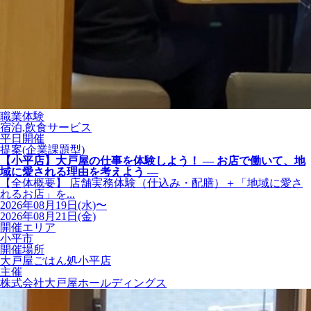
職業体験
宿泊,飲食サービス
平日開催
提案(企業課題型)
【小平店】大戸屋の仕事を体験しよう！ ― お店で働いて、地
域に愛される理由を考えよう ―
【全体概要】 店舗実務体験（仕込み・配膳）＋「地域に愛さ
れるお店」を...
2026年08月19日(水)〜
2026年08月21日(金)
開催エリア
小平市
開催場所
大戸屋ごはん処小平店
主催
株式会社大戸屋ホールディングス