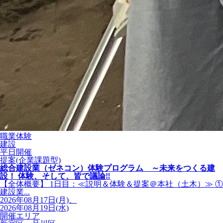
職業体験
建設
平日開催
提案(企業課題型)
総合建設業（ゼネコン）体験プログラム ～未来をつくる建
設！ 体験、そして、皆で議論‼
【全体概要】 1日目：≪説明＆体験＆提案＠本社（土木）≫ ①
建設業...
2026年08月17日(月)、
2026年08月19日(水)
開催エリア