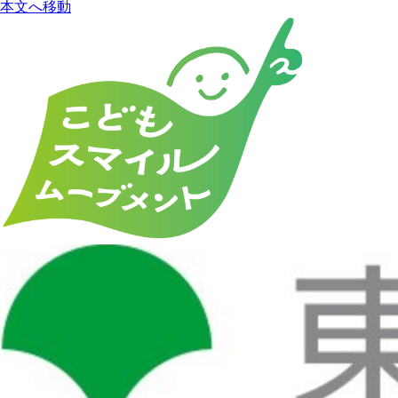
本文へ移動