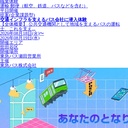
職業体験
運輸,郵便（航空、鉄道、バスなどを含む）
平日開催
提案(企業課題型)
交通インフラを支えるバス会社に潜入体験
【全体概要】 公共交通機関として地域を支えるバスの運転
士、これを支え...
2026年08月18日(火)〜
2026年08月19日(水)
開催エリア
世田谷区
開催場所
東急バス瀬田営業所
主催
東急バス株式会社