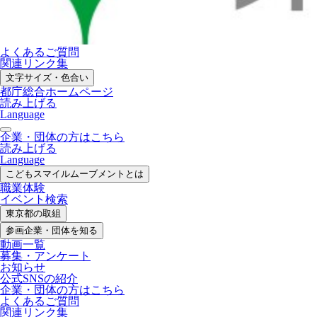
よくあるご質問
関連リンク集
文字サイズ・色合い
都庁総合ホームページ
読み上げる
Language
企業・団体の方はこちら
読み上げる
Language
こどもスマイル
ムーブメントとは
職業体験
イベント検索
東京都の取組
参画企業・
団体を知る
動画一覧
募集・
アンケート
お知らせ
公式SNS
の紹介
企業・団体の方
はこちら
よくあるご質問
関連リンク集