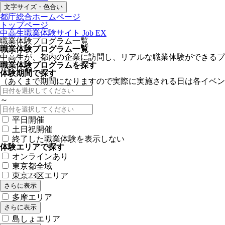
文字サイズ・色合い
都庁総合ホームページ
トップページ
中高生職業体験サイト Job EX
職業体験プログラム一覧
職業体験プログラム一覧
中高生が、都内の企業に訪問し、リアルな職業体験ができるプ
職業体験プログラムを探す
体験期間で探す
（あくまで期間になりますので実際に実施される日は各イベン
～
平日開催
土日祝開催
終了した職業体験を表示しない
体験エリアで探す
オンラインあり
東京都全域
東京23区エリア
さらに表示
多摩エリア
さらに表示
島しょエリア