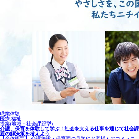
職業体験
医療,福祉
提案(地域・社会課題型)
介護、保育を体験して学ぶ！社会を支える仕事を通じて社会課
題の解決策を考えよう
【全体概要】 介護施設・保育園の見学やお客様とのコミュニ