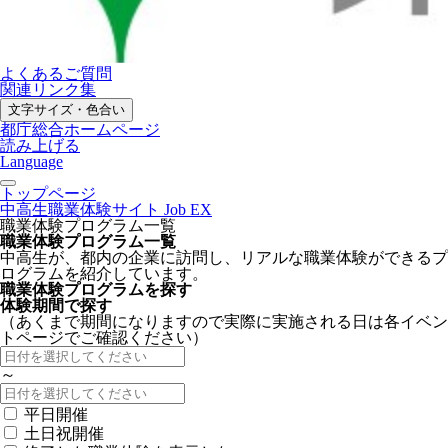
よくあるご質問
関連リンク集
文字サイズ・色合い
都庁総合ホームページ
読み上げる
Language
トップページ
中高生職業体験サイト Job EX
職業体験プログラム一覧
職業体験プログラム一覧
中高生が、都内の企業に訪問し、リアルな職業体験ができるプ
ログラムを紹介しています。
職業体験プログラムを探す
体験期間で探す
（あくまで期間になりますので実際に実施される日は各イベン
トページでご確認ください）
～
平日開催
土日祝開催