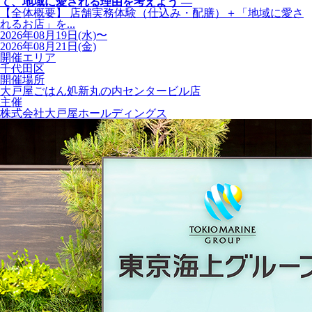
て、地域に愛される理由を考えよう ―
【全体概要】 店舗実務体験（仕込み・配膳）＋「地域に愛さ
れるお店」を...
2026年08月19日(水)〜
2026年08月21日(金)
開催エリア
千代田区
開催場所
大戸屋ごはん処新丸の内センタービル店
主催
株式会社大戸屋ホールディングス