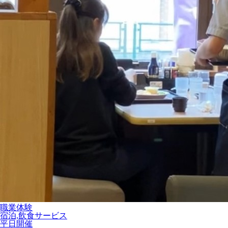
職業体験
宿泊,飲食サービス
平日開催