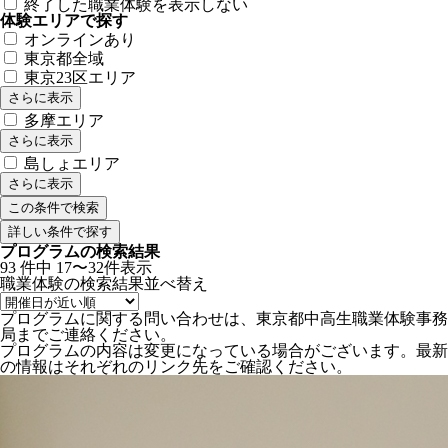
終了した職業体験を表示しない
体験エリアで探す
オンラインあり
東京都全域
東京23区エリア
さらに表示
多摩エリア
さらに表示
島しょエリア
さらに表示
詳しい条件で探す
プログラムの検索結果
93
件中
17〜32件表示
職業体験の検索結果
並べ替え
プログラムに関する問い合わせは、東京都中高生職業体験事務
局までご連絡ください。
プログラムの内容は変更になっている場合がございます。最新
の情報はそれぞれのリンク先をご確認ください。