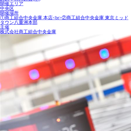
開催エリア
中央区
開催場所
①商工組合中央金庫 本店<br>②商工組合中央金庫 東京ミッド
タウン八重洲本部
主催
株式会社商工組合中央金庫