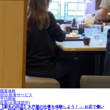
職業体験
宿泊,飲食サービス
平日開催
提案(企業課題型)
【新丸の内店】大戸屋の仕事を体験しよう！ ― お店で働い