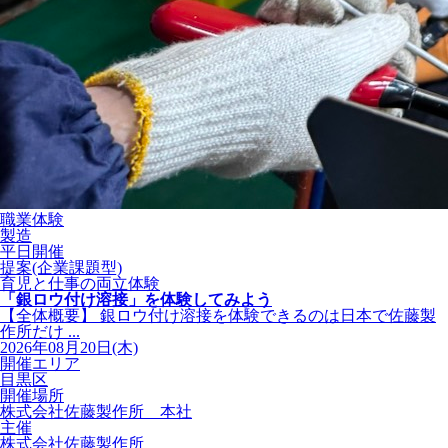
職業体験
製造
平日開催
提案(企業課題型)
育児と仕事の両立体験
「銀ロウ付け溶接」を体験してみよう
【全体概要】 銀ロウ付け溶接を体験できるのは日本で佐藤製
作所だけ ...
2026年08月20日(木)
開催エリア
目黒区
開催場所
株式会社佐藤製作所 本社
主催
株式会社佐藤製作所