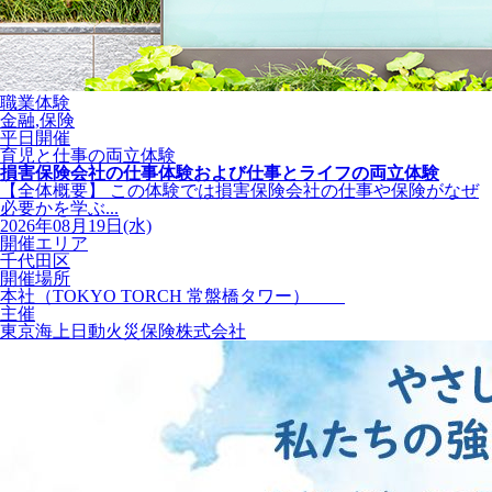
職業体験
金融,保険
平日開催
育児と仕事の両立体験
損害保険会社の仕事体験および仕事とライフの両立体験
【全体概要】 この体験では損害保険会社の仕事や保険がなぜ
必要かを学ぶ...
2026年08月19日(水)
開催エリア
千代田区
開催場所
本社（TOKYO TORCH 常盤橋タワー）
主催
東京海上日動火災保険株式会社