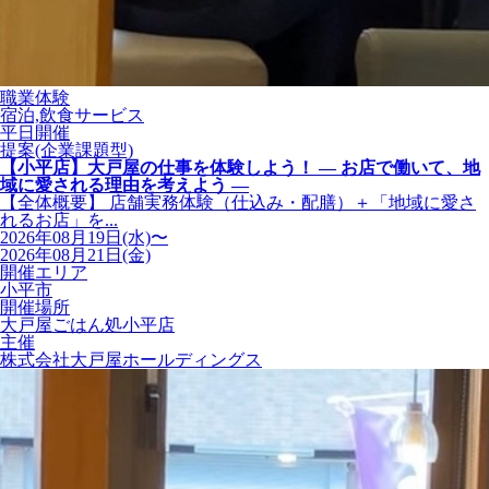
職業体験
宿泊,飲食サービス
平日開催
提案(企業課題型)
【小平店】大戸屋の仕事を体験しよう！ ― お店で働いて、地
域に愛される理由を考えよう ―
【全体概要】 店舗実務体験（仕込み・配膳）＋「地域に愛さ
れるお店」を...
2026年08月19日(水)〜
2026年08月21日(金)
開催エリア
小平市
開催場所
大戸屋ごはん処小平店
主催
株式会社大戸屋ホールディングス