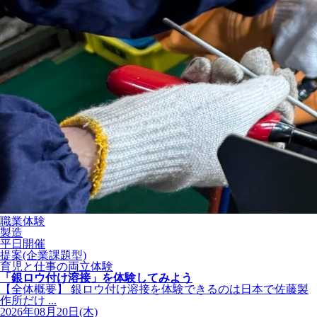
職業体験
製造
平日開催
提案(企業課題型)
育児と仕事の両立体験
「銀ロウ付け溶接」を体験してみよう
【全体概要】 銀ロウ付け溶接を体験できるのは日本で佐藤製
作所だけ ...
2026年08月20日(木)