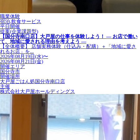
職業体験
宿泊,飲食サービス
平日開催
提案(企業課題型)
【国分寺南口店】大戸屋の仕事を体験しよう！ ― お店で働い
て、地域に愛される理由を考えよう ―
【全体概要】 店舗実務体験（仕込み・配膳）＋「地域に愛さ
れるお店」を...
2026年08月19日(水)〜
2026年08月21日(金)
開催エリア
国分寺市
開催場所
大戸屋ごはん処国分寺南口店
主催
株式会社大戸屋ホールディングス