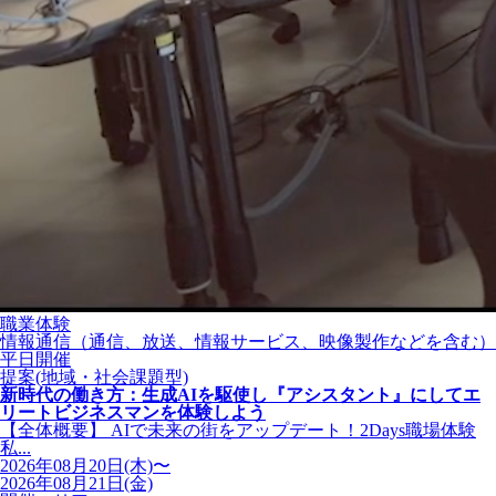
職業体験
情報通信（通信、放送、情報サービス、映像製作などを含む）
平日開催
提案(地域・社会課題型)
新時代の働き方：生成AIを駆使し『アシスタント』にしてエ
リートビジネスマンを体験しよう
【全体概要】 AIで未来の街をアップデート！2Days職場体験
私...
2026年08月20日(木)〜
2026年08月21日(金)