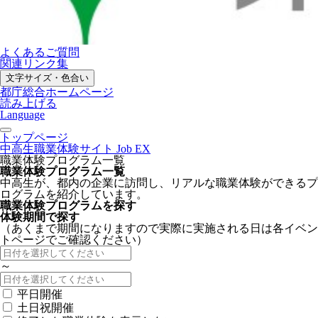
よくあるご質問
関連リンク集
文字サイズ・色合い
都庁総合ホームページ
読み上げる
Language
トップページ
中高生職業体験サイト Job EX
職業体験プログラム一覧
職業体験プログラム一覧
中高生が、都内の企業に訪問し、リアルな職業体験ができるプ
ログラムを紹介しています。
職業体験プログラムを探す
体験期間で探す
（あくまで期間になりますので実際に実施される日は各イベン
トページでご確認ください）
～
平日開催
土日祝開催