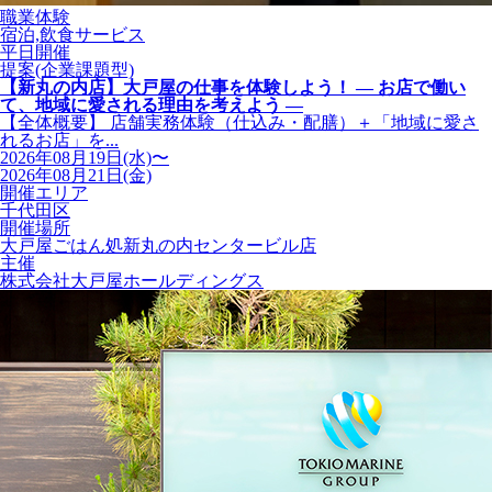
職業体験
宿泊,飲食サービス
平日開催
提案(企業課題型)
【新丸の内店】大戸屋の仕事を体験しよう！ ― お店で働い
て、地域に愛される理由を考えよう ―
【全体概要】 店舗実務体験（仕込み・配膳）＋「地域に愛さ
れるお店」を...
2026年08月19日(水)〜
2026年08月21日(金)
開催エリア
千代田区
開催場所
大戸屋ごはん処新丸の内センタービル店
主催
株式会社大戸屋ホールディングス