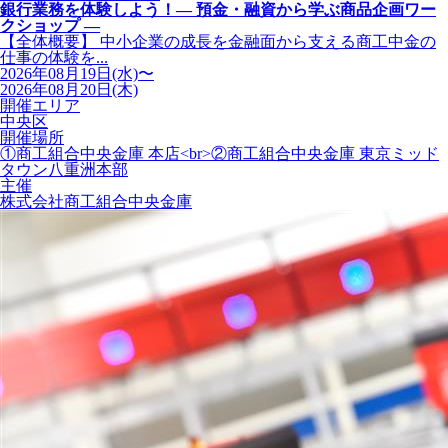
銀行業務を体験しよう！― 預金・融資から学ぶ商品企画ワー
クショップ ―
【全体概要】 中小企業の成長を金融面から支える商工中金の
仕事の体験を...
2026年08月19日(水)〜
2026年08月20日(木)
開催エリア
中央区
開催場所
①商工組合中央金庫 本店<br>②商工組合中央金庫 東京ミッド
タウン八重洲本部
主催
株式会社商工組合中央金庫