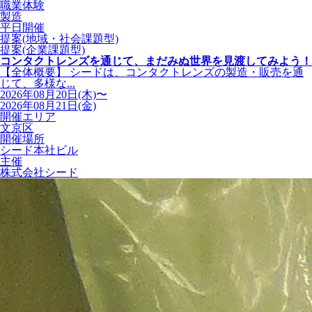
職業体験
製造
平日開催
提案(地域・社会課題型)
提案(企業課題型)
コンタクトレンズを通じて、まだみぬ世界を見渡してみよう！
【全体概要】 シードは、コンタクトレンズの製造・販売を通
じて、多様な...
2026年08月20日(木)〜
2026年08月21日(金)
開催エリア
文京区
開催場所
シード本社ビル
主催
株式会社シード