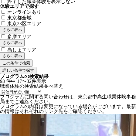
終了した職業体験を表示しない
体験エリアで探す
オンラインあり
東京都全域
東京23区エリア
さらに表示
多摩エリア
さらに表示
島しょエリア
さらに表示
詳しい条件で探す
プログラムの検索結果
93
件中
17〜32件表示
職業体験の検索結果
並べ替え
プログラムに関する問い合わせは、東京都中高生職業体験事務
局までご連絡ください。
プログラムの内容は変更になっている場合がございます。最新
の情報はそれぞれのリンク先をご確認ください。