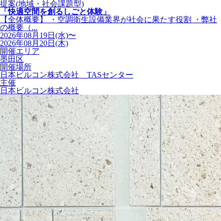
提案(地域・社会課題型)
「快適空間を創るしごと体験」
【全体概要】 ・空調衛生設備業界が社会に果たす役割 ・弊社
の概要（...
2026年08月19日(水)〜
2026年08月20日(木)
開催エリア
墨田区
開催場所
日本ビルコン株式会社 TASセンター
主催
日本ビルコン株式会社