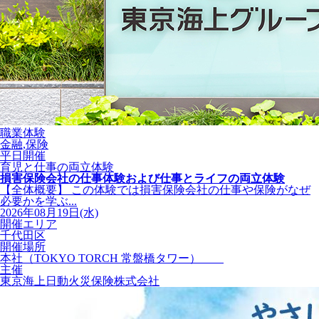
職業体験
金融,保険
平日開催
育児と仕事の両立体験
損害保険会社の仕事体験および仕事とライフの両立体験
【全体概要】 この体験では損害保険会社の仕事や保険がなぜ
必要かを学ぶ...
2026年08月19日(水)
開催エリア
千代田区
開催場所
本社（TOKYO TORCH 常盤橋タワー）
主催
東京海上日動火災保険株式会社