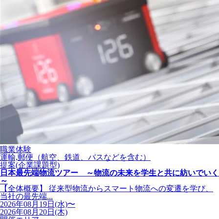
職業体験
運輸,郵便（航空、鉄道、バスなどを含む）
提案(企業課題型)
日本最先端物流ツアー ～物流の未来を学生と共に紡いでいく
～
【全体概要】 従来型物流からスマート物流への変遷を学び、
当社の最先端...
2026年08月19日(水)〜
2026年08月20日(木)