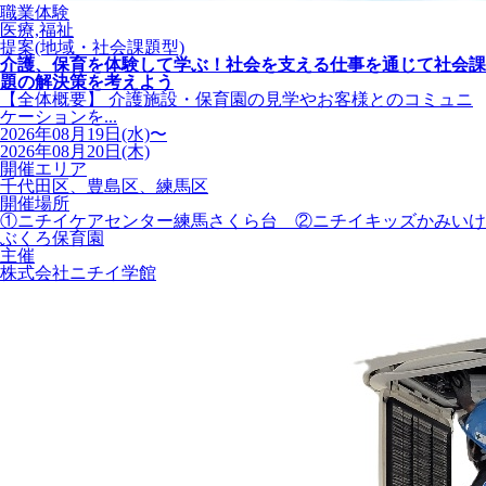
職業体験
医療,福祉
提案(地域・社会課題型)
介護、保育を体験して学ぶ！社会を支える仕事を通じて社会課
題の解決策を考えよう
【全体概要】 介護施設・保育園の見学やお客様とのコミュニ
ケーションを...
2026年08月19日(水)〜
2026年08月20日(木)
開催エリア
千代田区、豊島区、練馬区
開催場所
①ニチイケアセンター練馬さくら台 ②ニチイキッズかみいけ
ぶくろ保育園
主催
株式会社ニチイ学館