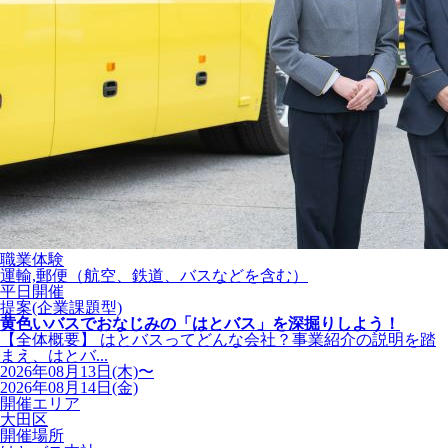
職業体験
運輸,郵便（航空、鉄道、バスなどを含む）
平日開催
提案(企業課題型)
黄色いバスでおなじみの「はとバス」を深掘りしよう！
【全体概要】 はとバスってどんな会社？事業紹介の説明を踏
まえ、はとバ...
2026年08月13日(木)〜
2026年08月14日(金)
開催エリア
大田区
開催場所