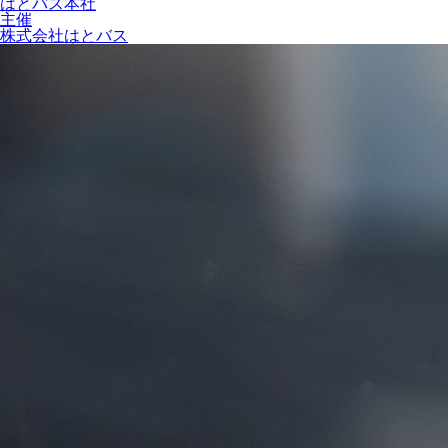
はとバス本社
主催
株式会社はとバス