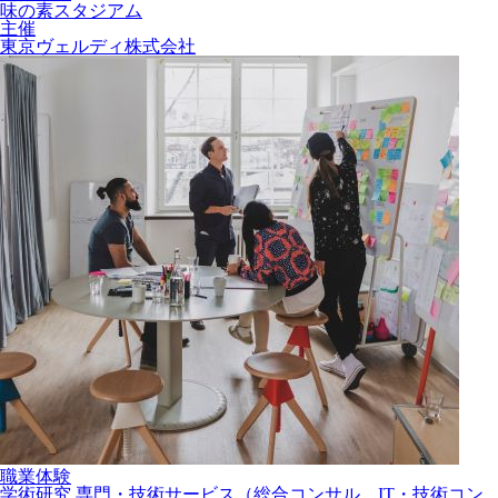
味の素スタジアム
主催
東京ヴェルディ株式会社
職業体験
学術研究,専門・技術サービス（総合コンサル、IT・技術コン