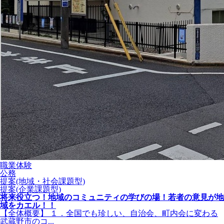
職業体験
公務
提案(地域・社会課題型)
提案(企業課題型)
将来役立つ！地域のコミュニティの学びの場！若者の意見が地
域をカエル！！
【全体概要】 １．全国でも珍しい、自治会、町内会に変わる
武蔵野市のコ...