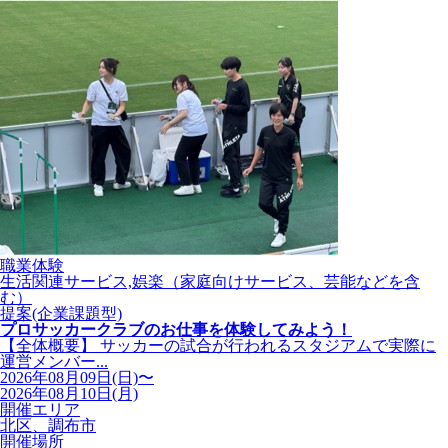
職業体験
生活関連サービス,娯楽（家庭向けサービス、芸能などを含
む）
提案(企業課題型)
プロサッカークラブのお仕事を体験してみよう！
【全体概要】 サッカーの試合が行われるスタジアムで実際に
運営メンバー...
2026年08月09日(日)〜
2026年08月10日(月)
開催エリア
北区、調布市
開催場所