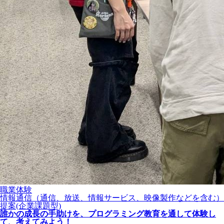
職業体験
情報通信（通信、放送、情報サービス、映像製作などを含む）
提案(企業課題型)
誰かの成長の手助けを、プログラミング教育を通して体験し
て、考えてみよう！