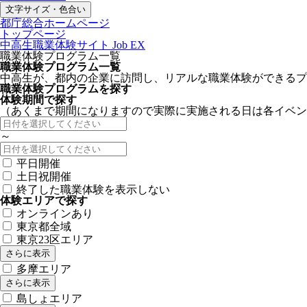
文字サイズ・色合い
都庁総合ホームページ
トップページ
中高生職業体験サイト Job EX
職業体験プログラム一覧
職業体験プログラム一覧
中高生が、都内の企業に訪問し、リアルな職業体験ができるプ
職業体験プログラムを探す
体験期間で探す
（あくまで期間になりますので実際に実施される日は各イベン
～
平日開催
土日祝開催
終了した職業体験を表示しない
体験エリアで探す
オンラインあり
東京都全域
東京23区エリア
さらに表示
多摩エリア
さらに表示
島しょエリア