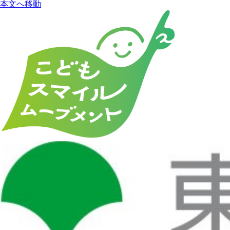
本文へ移動