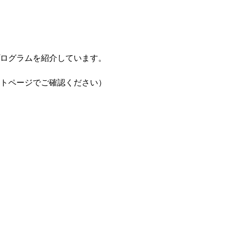
ログラムを紹介しています。
トページでご確認ください）