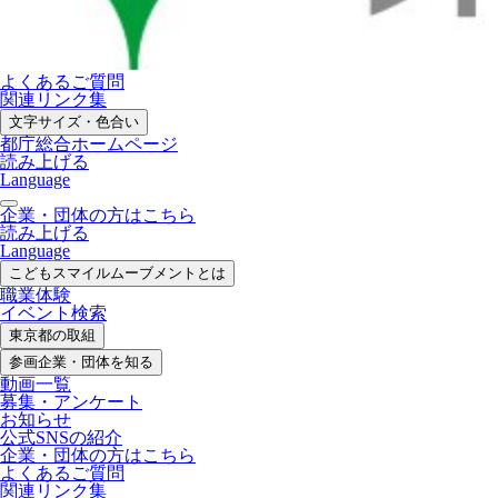
よくあるご質問
関連リンク集
文字サイズ・色合い
都庁総合ホームページ
読み上げる
Language
企業・団体の方はこちら
読み上げる
Language
こどもスマイル
ムーブメントとは
職業体験
イベント検索
東京都の取組
参画企業・
団体を知る
動画一覧
募集・
アンケート
お知らせ
公式SNS
の紹介
企業・団体の方
はこちら
よくあるご質問
関連リンク集