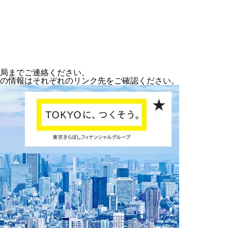
局までご連絡ください。
の情報はそれぞれのリンク先をご確認ください。