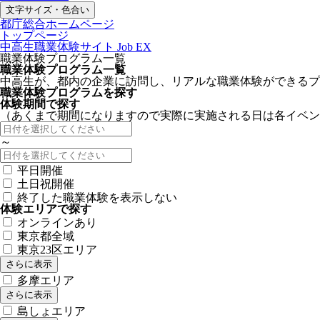
文字サイズ・色合い
都庁総合ホームページ
トップページ
中高生職業体験サイト Job EX
職業体験プログラム一覧
職業体験プログラム一覧
中高生が、都内の企業に訪問し、リアルな職業体験ができるプ
職業体験プログラムを探す
体験期間で探す
（あくまで期間になりますので実際に実施される日は各イベン
～
平日開催
土日祝開催
終了した職業体験を表示しない
体験エリアで探す
オンラインあり
東京都全域
東京23区エリア
さらに表示
多摩エリア
さらに表示
島しょエリア