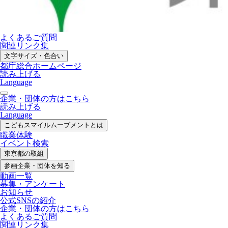
よくあるご質問
関連リンク集
文字サイズ・色合い
都庁総合ホームページ
読み上げる
Language
企業・団体の方はこちら
読み上げる
Language
こどもスマイル
ムーブメントとは
職業体験
イベント検索
東京都の取組
参画企業・
団体を知る
動画一覧
募集・
アンケート
お知らせ
公式SNS
の紹介
企業・団体の方
はこちら
よくあるご質問
関連リンク集