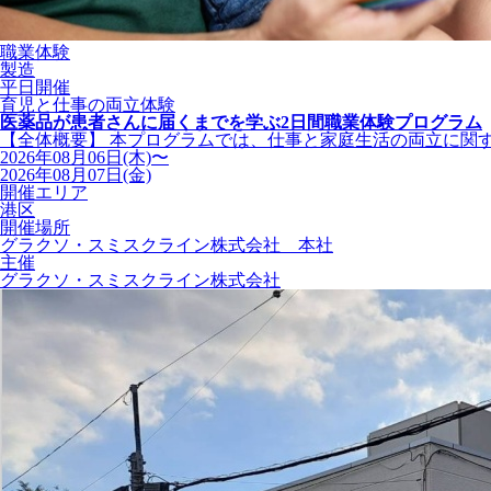
職業体験
製造
平日開催
育児と仕事の両立体験
医薬品が患者さんに届くまでを学ぶ2日間職業体験プログラム
【全体概要】 本プログラムでは、仕事と家庭生活の両立に関する
2026年08月06日(木)〜
2026年08月07日(金)
開催エリア
港区
開催場所
グラクソ・スミスクライン株式会社 本社
主催
グラクソ・スミスクライン株式会社