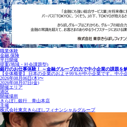
職業体験
金融,保険
平日開催
提案(地域・社会課題型)
銀行のお仕事体験！ ～金融グループの力で中小企業の課題を
【全体概要】 日本の企業のおよそ99％が中小企業です。中小企業
2026年08月06日(木)〜
2026年08月07日(金)
開催エリア
港区
開催場所
きらぼし銀行 青山本店
主催
株式会社東京きらぼしフィナンシャルグループ