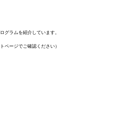
ログラムを紹介しています。
トページでご確認ください）