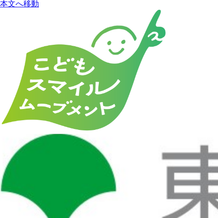
本文へ移動