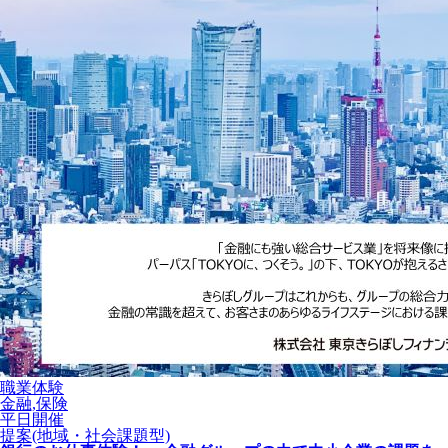
職業体験
金融,保険
平日開催
提案(地域・社会課題型)