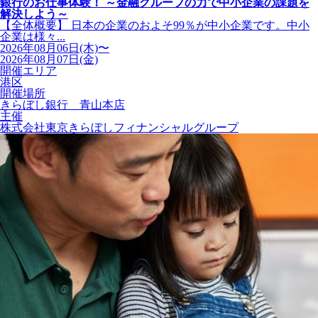
銀行のお仕事体験！ ～金融グループの力で中小企業の課題を
解決しよう～
【全体概要】 日本の企業のおよそ99％が中小企業です。中小
企業は様々...
2026年08月06日(木)〜
2026年08月07日(金)
開催エリア
港区
開催場所
きらぼし銀行 青山本店
主催
株式会社東京きらぼしフィナンシャルグループ