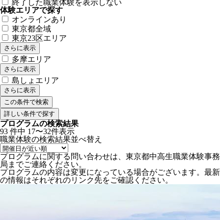
終了した職業体験を表示しない
体験エリアで探す
オンラインあり
東京都全域
東京23区エリア
さらに表示
多摩エリア
さらに表示
島しょエリア
さらに表示
詳しい条件で探す
プログラムの検索結果
93
件中
17〜32件表示
職業体験の検索結果
並べ替え
プログラムに関する問い合わせは、東京都中高生職業体験事務
局までご連絡ください。
プログラムの内容は変更になっている場合がございます。最新
の情報はそれぞれのリンク先をご確認ください。