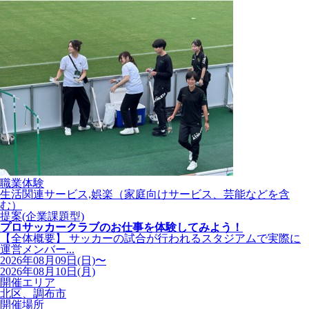
職業体験
生活関連サービス,娯楽（家庭向けサービス、芸能などを含
む）
提案(企業課題型)
プロサッカークラブのお仕事を体験してみよう！
【全体概要】 サッカーの試合が行われるスタジアムで実際に
運営メンバー...
2026年08月09日(日)〜
2026年08月10日(月)
開催エリア
北区、調布市
開催場所