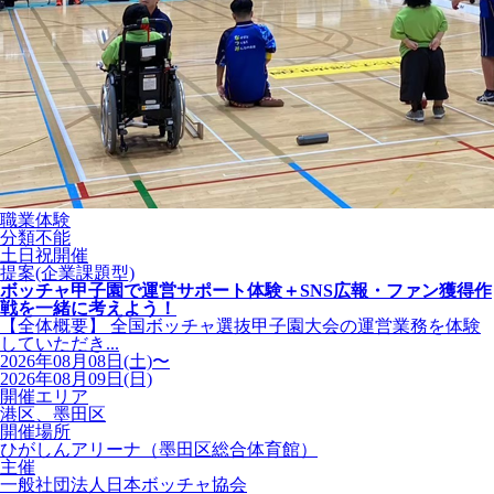
職業体験
分類不能
土日祝開催
提案(企業課題型)
ボッチャ甲子園で運営サポート体験＋SNS広報・ファン獲得作
戦を一緒に考えよう！
【全体概要】 全国ボッチャ選抜甲子園大会の運営業務を体験
していただき...
2026年08月08日(土)〜
2026年08月09日(日)
開催エリア
港区、墨田区
開催場所
ひがしんアリーナ（墨田区総合体育館）
主催
一般社団法人日本ボッチャ協会