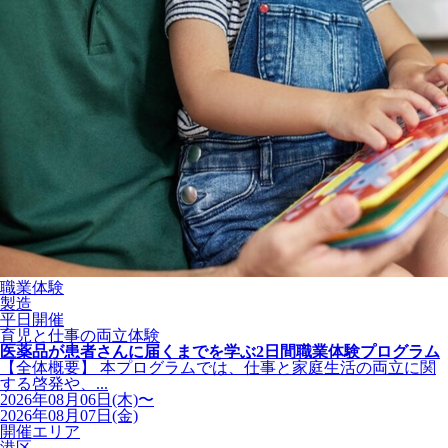
職業体験
製造
平日開催
育児と仕事の両立体験
医薬品が患者さんに届くまでを学ぶ2日間職業体験プログラム
【全体概要】 本プログラムでは、仕事と家庭生活の両立に関
する啓発や、...
2026年08月06日(木)〜
2026年08月07日(金)
開催エリア
港区