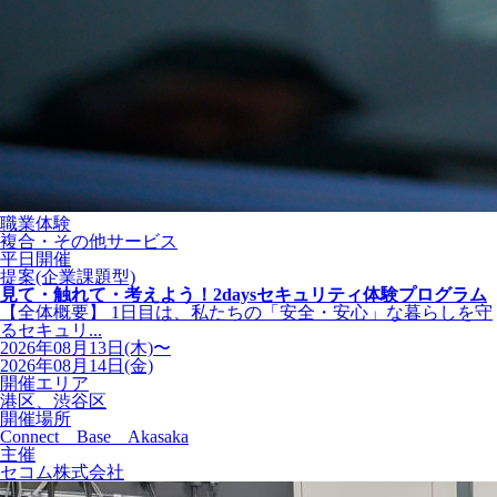
職業体験
複合・その他サービス
平日開催
提案(企業課題型)
見て・触れて・考えよう！2daysセキュリティ体験プログラム
【全体概要】 1日目は、私たちの「安全・安心」な暮らしを守
るセキュリ...
2026年08月13日(木)〜
2026年08月14日(金)
開催エリア
港区、渋谷区
開催場所
Connect Base Akasaka
主催
セコム株式会社