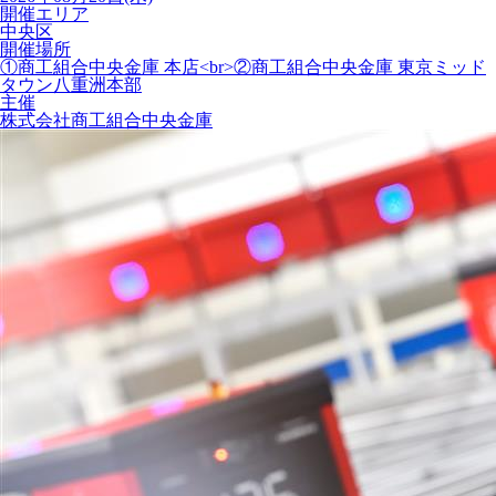
開催エリア
中央区
開催場所
①商工組合中央金庫 本店<br>②商工組合中央金庫 東京ミッド
タウン八重洲本部
主催
株式会社商工組合中央金庫