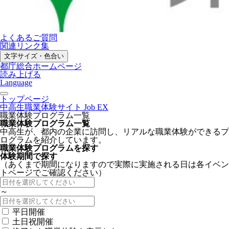
よくあるご質問
関連リンク集
文字サイズ・色合い
都庁総合ホームページ
読み上げる
Language
トップページ
中高生職業体験サイト Job EX
職業体験プログラム一覧
職業体験プログラム一覧
中高生が、都内の企業に訪問し、リアルな職業体験ができるプ
ログラムを紹介しています。
職業体験プログラムを探す
体験期間で探す
（あくまで期間になりますので実際に実施される日は各イベン
トページでご確認ください）
～
平日開催
土日祝開催