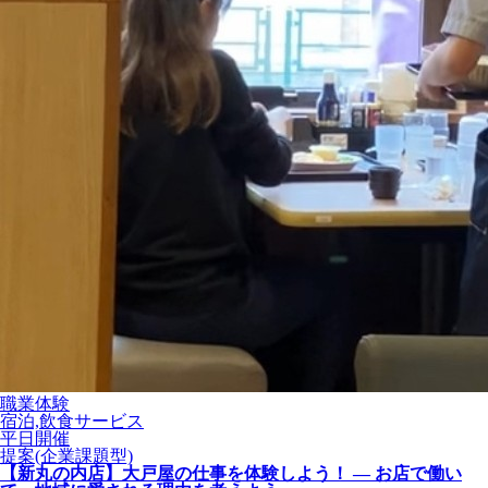
職業体験
宿泊,飲食サービス
平日開催
提案(企業課題型)
【新丸の内店】大戸屋の仕事を体験しよう！ ― お店で働い