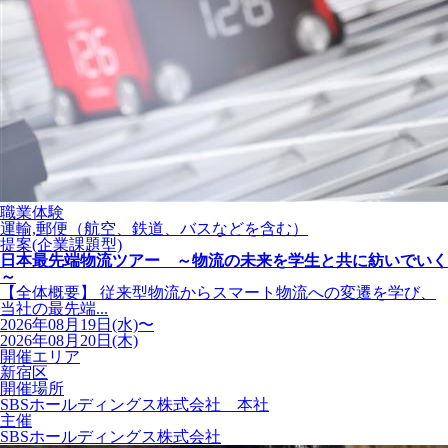
職業体験
運輸,郵便（航空、鉄道、バスなどを含む）
提案(企業課題型)
日本最先端物流ツアー ～物流の未来を学生と共に紡いでいく
～
【全体概要】 従来型物流からスマート物流への変遷を学び、
当社の最先端...
2026年08月19日(水)〜
2026年08月20日(木)
開催エリア
新宿区
開催場所
SBSホールディングス株式会社 本社
主催
SBSホールディングス株式会社