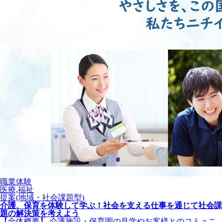
職業体験
医療,福祉
提案(地域・社会課題型)
介護、保育を体験して学ぶ！社会を支える仕事を通じて社会課
題の解決策を考えよう
【全体概要】 介護施設・保育園の見学やお客様とのコミュニ