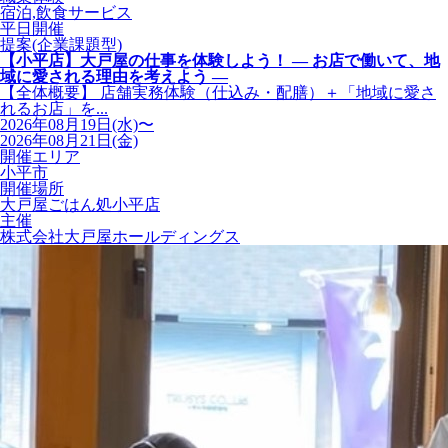
宿泊,飲食サービス
平日開催
提案(企業課題型)
【小平店】大戸屋の仕事を体験しよう！ ― お店で働いて、地
域に愛される理由を考えよう ―
【全体概要】 店舗実務体験（仕込み・配膳）＋「地域に愛さ
れるお店」を...
2026年08月19日(水)〜
2026年08月21日(金)
開催エリア
小平市
開催場所
大戸屋ごはん処小平店
主催
株式会社大戸屋ホールディングス