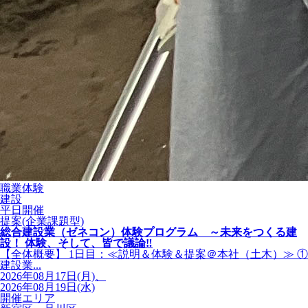
職業体験
建設
平日開催
提案(企業課題型)
総合建設業（ゼネコン）体験プログラム ～未来をつくる建
設！ 体験、そして、皆で議論‼
【全体概要】 1日目：≪説明＆体験＆提案＠本社（土木）≫ ①
建設業...
2026年08月17日(月)、
2026年08月19日(水)
開催エリア