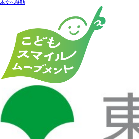
本文へ移動