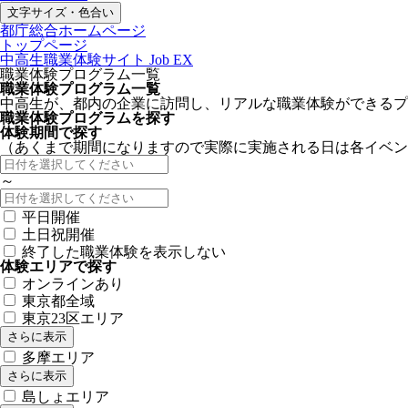
文字サイズ・色合い
都庁総合ホームページ
トップページ
中高生職業体験サイト Job EX
職業体験プログラム一覧
職業体験プログラム一覧
中高生が、都内の企業に訪問し、リアルな職業体験ができるプ
職業体験プログラムを探す
体験期間で探す
（あくまで期間になりますので実際に実施される日は各イベン
～
平日開催
土日祝開催
終了した職業体験を表示しない
体験エリアで探す
オンラインあり
東京都全域
東京23区エリア
さらに表示
多摩エリア
さらに表示
島しょエリア