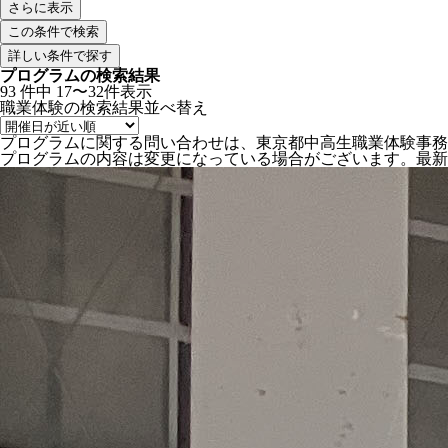
さらに表示
詳しい条件で探す
プログラムの検索結果
93
件中
17〜32件表示
職業体験の検索結果
並べ替え
プログラムに関する問い合わせは、東京都中高生職業体験事務
プログラムの内容は変更になっている場合がございます。最新