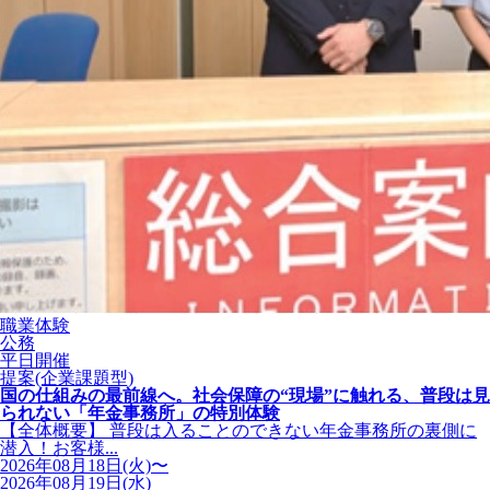
職業体験
公務
平日開催
提案(企業課題型)
国の仕組みの最前線へ。社会保障の“現場”に触れる、普段は見
られない「年金事務所」の特別体験
【全体概要】 普段は入ることのできない年金事務所の裏側に
潜入！お客様...
2026年08月18日(火)〜
2026年08月19日(水)