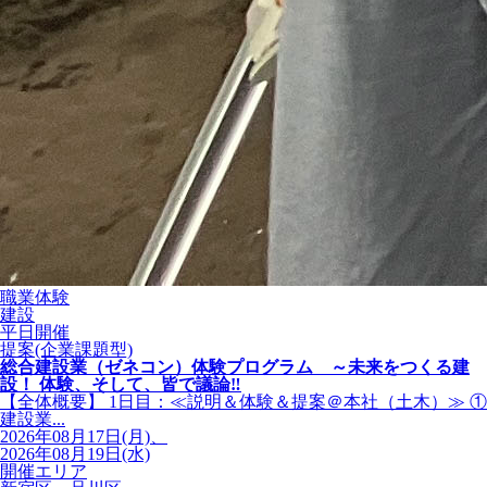
職業体験
建設
平日開催
提案(企業課題型)
総合建設業（ゼネコン）体験プログラム ～未来をつくる建
設！ 体験、そして、皆で議論‼
【全体概要】 1日目：≪説明＆体験＆提案＠本社（土木）≫ ①
建設業...
2026年08月17日(月)、
2026年08月19日(水)
開催エリア