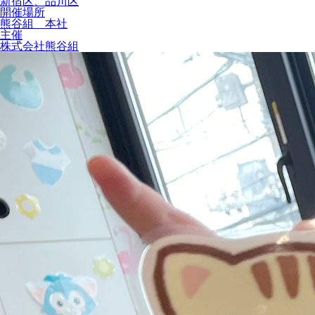
新宿区、品川区
開催場所
熊谷組 本社
主催
株式会社熊谷組