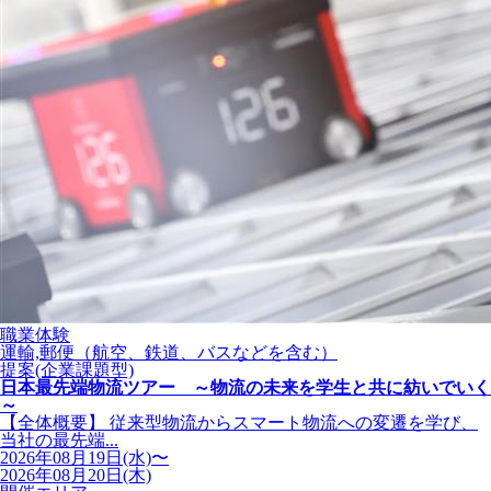
職業体験
運輸,郵便（航空、鉄道、バスなどを含む）
提案(企業課題型)
日本最先端物流ツアー ～物流の未来を学生と共に紡いでいく
～
【全体概要】 従来型物流からスマート物流への変遷を学び、
当社の最先端...
2026年08月19日(水)〜
2026年08月20日(木)