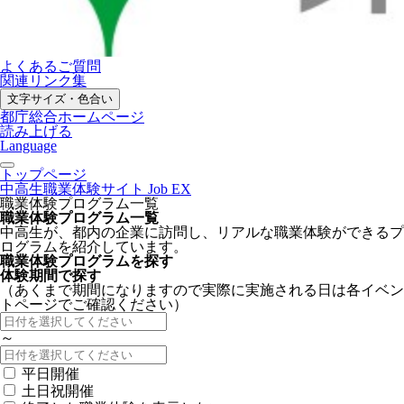
よくあるご質問
関連リンク集
文字サイズ・色合い
都庁総合ホームページ
読み上げる
Language
トップページ
中高生職業体験サイト Job EX
職業体験プログラム一覧
職業体験プログラム一覧
中高生が、都内の企業に訪問し、リアルな職業体験ができるプ
ログラムを紹介しています。
職業体験プログラムを探す
体験期間で探す
（あくまで期間になりますので実際に実施される日は各イベン
トページでご確認ください）
～
平日開催
土日祝開催