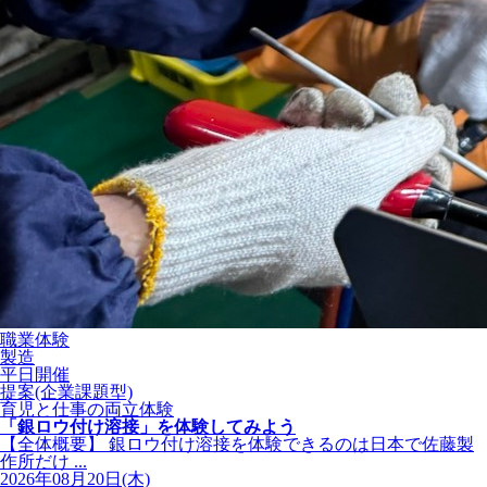
職業体験
製造
平日開催
提案(企業課題型)
育児と仕事の両立体験
「銀ロウ付け溶接」を体験してみよう
【全体概要】 銀ロウ付け溶接を体験できるのは日本で佐藤製
作所だけ ...
2026年08月20日(木)