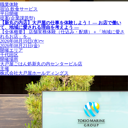
職業体験
宿泊,飲食サービス
平日開催
提案(企業課題型)
【新丸の内店】大戸屋の仕事を体験しよう！ ― お店で働い
て、地域に愛される理由を考えよう ―
【全体概要】 店舗実務体験（仕込み・配膳）＋「地域に愛さ
れるお店」を...
2026年08月19日(水)〜
2026年08月21日(金)
開催エリア
千代田区
開催場所
大戸屋ごはん処新丸の内センタービル店
主催
株式会社大戸屋ホールディングス