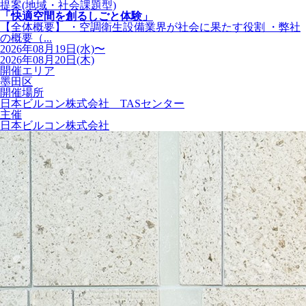
提案(地域・社会課題型)
「快適空間を創るしごと体験」
【全体概要】 ・空調衛生設備業界が社会に果たす役割 ・弊社
の概要（...
2026年08月19日(水)〜
2026年08月20日(木)
開催エリア
墨田区
開催場所
日本ビルコン株式会社 TASセンター
主催
日本ビルコン株式会社