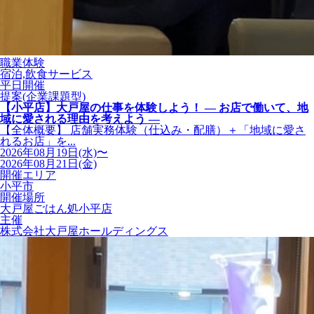
職業体験
宿泊,飲食サービス
平日開催
提案(企業課題型)
【小平店】大戸屋の仕事を体験しよう！ ― お店で働いて、地
域に愛される理由を考えよう ―
【全体概要】 店舗実務体験（仕込み・配膳）＋「地域に愛さ
れるお店」を...
2026年08月19日(水)〜
2026年08月21日(金)
開催エリア
小平市
開催場所
大戸屋ごはん処小平店
主催
株式会社大戸屋ホールディングス