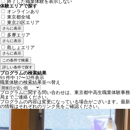
終了した職業体験を表示しない
体験エリアで探す
オンラインあり
東京都全域
東京23区エリア
さらに表示
多摩エリア
さらに表示
島しょエリア
さらに表示
詳しい条件で探す
プログラムの検索結果
93
件中
17〜32件表示
職業体験の検索結果
並べ替え
プログラムに関する問い合わせは、東京都中高生職業体験事務
局までご連絡ください。
プログラムの内容は変更になっている場合がございます。最新
の情報はそれぞれのリンク先をご確認ください。