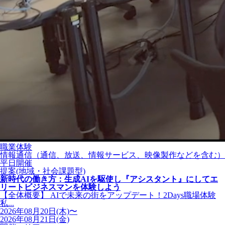
職業体験
情報通信（通信、放送、情報サービス、映像製作などを含む）
平日開催
提案(地域・社会課題型)
新時代の働き方：生成AIを駆使し『アシスタント』にしてエ
リートビジネスマンを体験しよう
【全体概要】 AIで未来の街をアップデート！2Days職場体験
私...
2026年08月20日(木)〜
2026年08月21日(金)