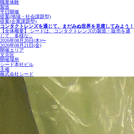
職業体験
製造
平日開催
提案(地域・社会課題型)
提案(企業課題型)
コンタクトレンズを通じて、まだみぬ世界を見渡してみよう！
【全体概要】 シードは、コンタクトレンズの製造・販売を通
じて、多様な...
2026年08月20日(木)〜
2026年08月21日(金)
開催エリア
文京区
開催場所
シード本社ビル
主催
株式会社シード