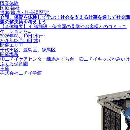
職業体験
医療,福祉
提案(地域・社会課題型)
介護、保育を体験して学ぶ！社会を支える仕事を通じて社会課
題の解決策を考えよう
【全体概要】 介護施設・保育園の見学やお客様とのコミュニ
ケーションを...
2026年08月19日(水)〜
2026年08月20日(木)
開催エリア
千代田区、豊島区、練馬区
開催場所
①ニチイケアセンター練馬さくら台 ②ニチイキッズかみいけ
ぶくろ保育園
主催
株式会社ニチイ学館