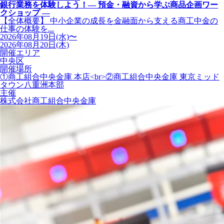
銀行業務を体験しよう！― 預金・融資から学ぶ商品企画ワー
クショップ ―
【全体概要】 中小企業の成長を金融面から支える商工中金の
仕事の体験を...
2026年08月19日(水)〜
2026年08月20日(木)
開催エリア
中央区
開催場所
①商工組合中央金庫 本店<br>②商工組合中央金庫 東京ミッド
タウン八重洲本部
主催
株式会社商工組合中央金庫