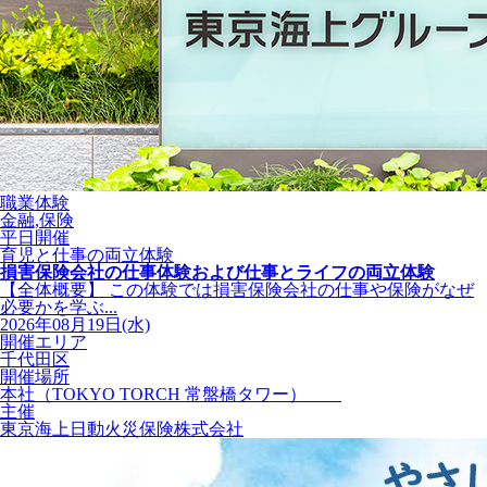
職業体験
金融,保険
平日開催
育児と仕事の両立体験
損害保険会社の仕事体験および仕事とライフの両立体験
【全体概要】 この体験では損害保険会社の仕事や保険がなぜ
必要かを学ぶ...
2026年08月19日(水)
開催エリア
千代田区
開催場所
本社（TOKYO TORCH 常盤橋タワー）
主催
東京海上日動火災保険株式会社