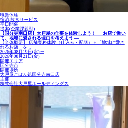
職業体験
宿泊,飲食サービス
平日開催
提案(企業課題型)
【国分寺南口店】大戸屋の仕事を体験しよう！ ― お店で働い
て、地域に愛される理由を考えよう ―
【全体概要】 店舗実務体験（仕込み・配膳）＋「地域に愛さ
れるお店」を...
2026年08月19日(水)〜
2026年08月21日(金)
開催エリア
国分寺市
開催場所
大戸屋ごはん処国分寺南口店
主催
株式会社大戸屋ホールディングス